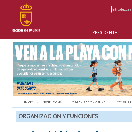
PRESIDENTE
INICIO
INSTITUCIONAL
ORGANIZACIÓN Y FUNCI...
AQUÍ:
CONSEJERÍ
ORGANIZACIÓN Y FUNCIONES