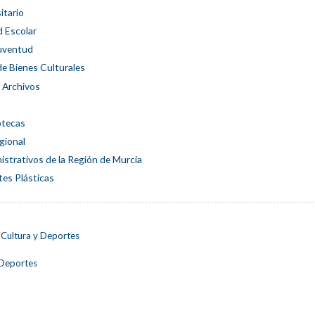
itario
d Escolar
Juventud
de Bienes Culturales
 Archivos
otecas
gional
strativos de la Región de Murcia
es Plásticas
 Cultura y Deportes
 Deportes