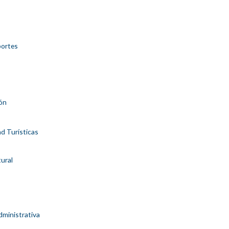
portes
ón
ad Turísticas
tural
dministrativa