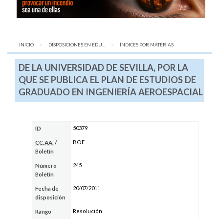
INICIO
DISPOSICIONES EN EDU...
AQUÍ:
ÍNDICES POR MATERIAS
DE LA UNIVERSIDAD DE SEVILLA, POR LA
QUE SE PUBLICA EL PLAN DE ESTUDIOS DE
GRADUADO EN INGENIERÍA AEROESPACIAL
50379
ID
BOE
CC.AA.
/
Boletín
245
Número
Boletín
20/07/2011
Fecha de
disposición
Resolución
Rango