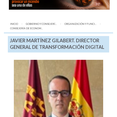
INICIO
GOBIERNO Y CONSEJERÍ...
ORGANIZACIÓN Y FUNCI...
AQUÍ:
CONSEJERÍA DE ECONOM...
JAVIER MARTÍNEZ GILABERT. DIRECTOR
GENERAL DE TRANSFORMACIÓN DIGITAL