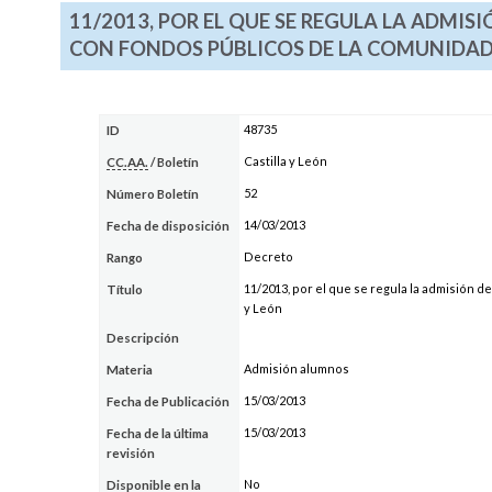
11/2013, POR EL QUE SE REGULA LA ADM
CON FONDOS PÚBLICOS DE LA COMUNIDAD 
48735
ID
Castilla y León
CC.AA.
/ Boletín
52
Número Boletín
14/03/2013
Fecha de disposición
Decreto
Rango
11/2013, por el que se regula la admisión 
Título
y León
Descripción
Admisión alumnos
Materia
15/03/2013
Fecha de Publicación
15/03/2013
Fecha de la última
revisión
No
Disponible en la