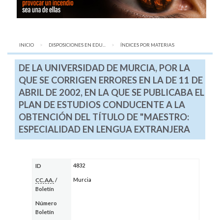
INICIO
DISPOSICIONES EN EDU...
AQUÍ:
ÍNDICES POR MATERIAS
DE LA UNIVERSIDAD DE MURCIA, POR LA
QUE SE CORRIGEN ERRORES EN LA DE 11 DE
ABRIL DE 2002, EN LA QUE SE PUBLICABA EL
PLAN DE ESTUDIOS CONDUCENTE A LA
OBTENCIÓN DEL TÍTULO DE "MAESTRO:
ESPECIALIDAD EN LENGUA EXTRANJERA
4832
ID
Murcia
CC.AA.
/
Boletín
Número
Boletín