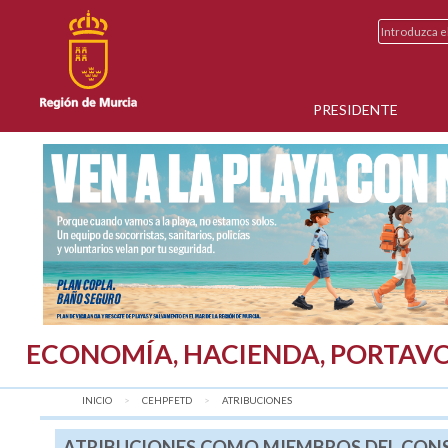
PRESIDENTE
ECONOMÍA, HACIENDA, PORTAVO
INICIO
CEHPFETD
AQUÍ:
ATRIBUCIONES
ATRIBUCIONES COMO MIEMBROS DEL CONS