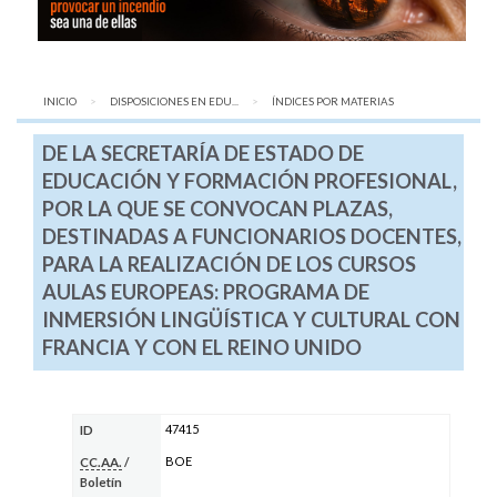
INICIO
DISPOSICIONES EN EDU...
AQUÍ:
ÍNDICES POR MATERIAS
DE LA SECRETARÍA DE ESTADO DE
EDUCACIÓN Y FORMACIÓN PROFESIONAL,
POR LA QUE SE CONVOCAN PLAZAS,
DESTINADAS A FUNCIONARIOS DOCENTES,
PARA LA REALIZACIÓN DE LOS CURSOS
AULAS EUROPEAS: PROGRAMA DE
INMERSIÓN LINGÜÍSTICA Y CULTURAL CON
FRANCIA Y CON EL REINO UNIDO
47415
ID
BOE
CC.AA.
/
Boletín