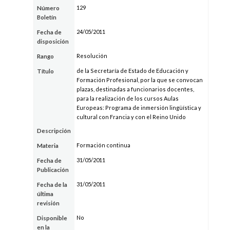
129
Número
Boletín
24/05/2011
Fecha de
disposición
Resolución
Rango
de la Secretaría de Estado de Educación y
Título
Formación Profesional, por la que se convocan
plazas, destinadas a funcionarios docentes,
para la realización de los cursos Aulas
Europeas: Programa de inmersión lingüística y
cultural con Francia y con el Reino Unido
Descripción
Formación continua
Materia
31/05/2011
Fecha de
Publicación
31/05/2011
Fecha de la
última
revisión
No
Disponible
en la