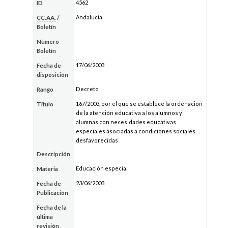
4562
ID
Andalucía
CC.AA.
/
Boletín
Número
Boletín
17/06/2003
Fecha de
disposición
Decreto
Rango
167/2003, por el que se establece la ordenación
Título
de la atención educativa a los alumnos y
alumnas con necesidades educativas
especiales asociadas a condiciones sociales
desfavorecidas
Descripción
Educación especial
Materia
23/06/2003
Fecha de
Publicación
Fecha de la
última
revisión