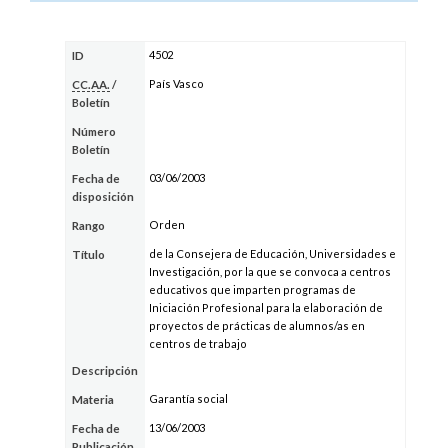
4502
ID
País Vasco
CC.AA.
/
Boletín
Número
Boletín
03/06/2003
Fecha de
disposición
Orden
Rango
de la Consejera de Educación, Universidades e
Título
Investigación, por la que se convoca a centros
educativos que imparten programas de
Iniciación Profesional para la elaboración de
proyectos de prácticas de alumnos/as en
centros de trabajo
Descripción
Garantía social
Materia
13/06/2003
Fecha de
Publicación