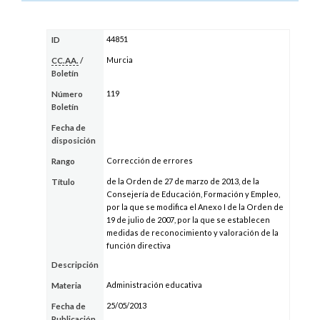
44851
ID
Murcia
CC.AA.
/
Boletín
119
Número
Boletín
Fecha de
disposición
Corrección de errores
Rango
de la Orden de 27 de marzo de 2013, de la
Título
Consejería de Educación, Formación y Empleo,
por la que se modifica el Anexo I de la Orden de
19 de julio de 2007, por la que se establecen
medidas de reconocimiento y valoración de la
función directiva
Descripción
Administración educativa
Materia
25/05/2013
Fecha de
Publicación