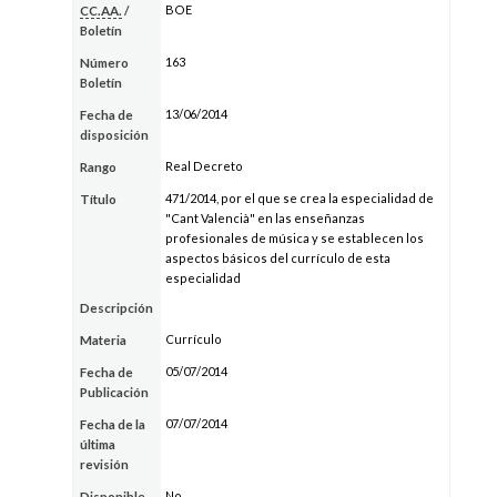
BOE
CC.AA.
/
Boletín
163
Número
Boletín
13/06/2014
Fecha de
disposición
Real Decreto
Rango
471/2014, por el que se crea la especialidad de
Título
"Cant Valencià" en las enseñanzas
profesionales de música y se establecen los
aspectos básicos del currículo de esta
especialidad
Descripción
Currículo
Materia
05/07/2014
Fecha de
Publicación
07/07/2014
Fecha de la
última
revisión
No
Disponible