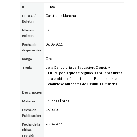
44486
ID
Castilla-La Mancha
CC.AA.
/
Boletín
37
Número
Boletín
09/02/2011
Fecha de
disposición
Orden
Rango
de la Consejería de Educación, Ciencia y
Título
Cultura, por la que se regulan las pruebas libres
para la obtención del título de Bachiller en la
Comunidad Autónoma de Castilla-La Mancha
Descripción
Pruebas libres
Materia
23/02/2011
Fecha de
Publicación
23/02/2011
Fecha de la
última
revisión