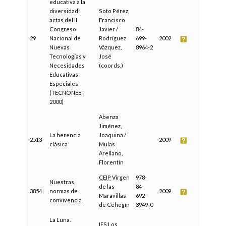
educativa a la
diversidad :
Soto Pérez,
actas del II
Francisco
Congreso
Javier /
84-
29
Nacional de
Rodríguez
699-
2002
Nuevas
Vázquez,
8964-2
Tecnologías y
José
Necesidades
(coords.)
Educativas
Especiales
(TECNONEET
2000)
Abenza
Jiménez,
La herencia
Joaquina /
2513
2009
clásica
Mulas
Arellano,
Florentín
CEIP
Virgen
978-
Nuestras
de las
84-
3854
normas de
2009
Maravillas
692-
convivencia
de Cehegín
3949-0
La Luna.
IES
Los