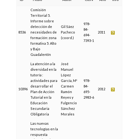
Comisión
Territorial 5.
Informe sobre
978-
detección de
Gil Sáez
84-
8536
necesidades de
Pacheco
2011
694-
formación: zona
(coord.)
7393-1
formativa 5: Alto
y Bajo
Guadalentín
La atención a la
José
diversidad en la
Manuel
tutoría :
López
actividades para
García, Mª
978-
desarrollar el
Carmen
84-
10396
2012
Plan de Acción
Ramón
695-
Tutorial en la
Reyes y
2983-6
Educación
Fulgencio
Secundaria
Sánchez
Obligatoria
Morales
Las nuevas
tecnologías en la
respuesta