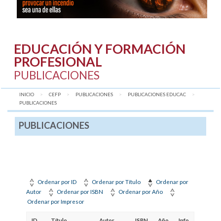
EDUCACIÓN Y FORMACIÓN
PROFESIONAL
PUBLICACIONES
INICIO
CEFP
PUBLICACIONES
PUBLICACIONES EDUCAC
AQUÍ:
PUBLICACIONES
PUBLICACIONES
Ordenar por ID
Ordenar por Título
Ordenar por
Autor
Ordenar por ISBN
Ordenar por Año
Ordenar por Impresor
ID
Título
Autor
ISBN
Año
Info