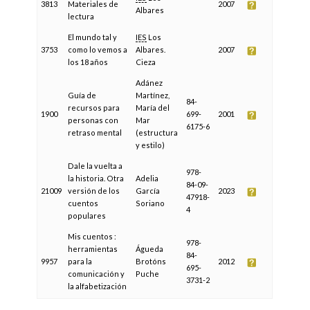
3813
Materiales de
2007
Albares
lectura
El mundo tal y
IES
Los
3753
como lo vemos a
Albares.
2007
los 18 años
Cieza
Adánez
Guía de
Martínez,
84-
recursos para
María del
1900
699-
2001
personas con
Mar
6175-6
retraso mental
(estructura
y estilo)
Dale la vuelta a
978-
la historia. Otra
Adelia
84-09-
21009
versión de los
García
2023
47918-
cuentos
Soriano
4
populares
Mis cuentos :
978-
herramientas
Águeda
84-
9957
para la
Brotóns
2012
695-
comunicación y
Puche
3731-2
la alfabetización