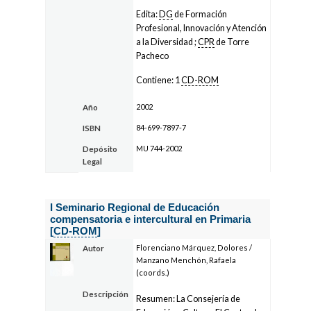
Edita:
DG
de Formación
Profesional, Innovación y Atención
a la Diversidad ;
CPR
de Torre
Pacheco
Contiene: 1
CD-ROM
2002
Año
84-699-7897-7
ISBN
MU 744-2002
Depósito
Legal
I Seminario Regional de Educación
compensatoria e intercultural en Primaria
[
CD-ROM
]
Florenciano Márquez, Dolores /
Autor
Manzano Menchón, Rafaela
(coords.)
Descripción
Resumen: La Consejería de