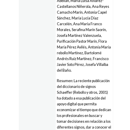
Abellán, María Luisa Álvarez-
Castellanos Niñerola, Ana Reyes
Camacho Marín, Antonia Capel
Sánchez, María Lucía Díaz
Carcelén, Ana María Franco
Morales, Serafina Marín Saorín,
Josefa Martínez Valenzuela,
Purificación Pastor Marín, Flora
María Pérez Avilés, Antonia María
rebollo Martínez, Bartolomé
Andrés Ruiz Martínez, Francisco
Javier Soto Pérez, Josefa Villalba
del Baño.
Resumen: La reciente publicación
del diccionario de signos
Schaeffer (Rebollo y otros, 2001)
ha dotado a esa publicación del
apoyo digital que permita
economizar el tiempo que dedican
los profesionales en buscar y
tomar decisiones en relación a los
diferentes signos, dar a conocer el