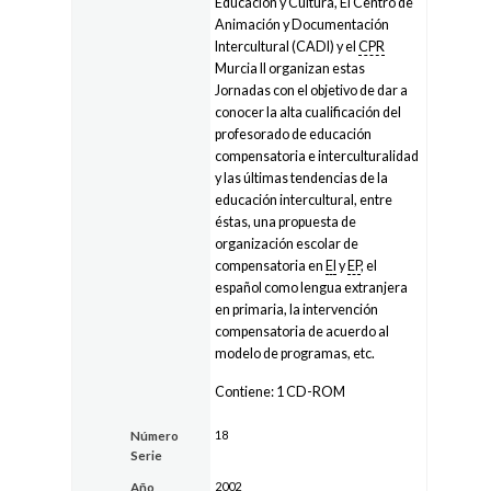
Educación y Cultura, El Centro de
Animación y Documentación
Intercultural (CADI) y el
CPR
Murcia II organizan estas
Jornadas con el objetivo de dar a
conocer la alta cualificación del
profesorado de educación
compensatoria e interculturalidad
y las últimas tendencias de la
educación intercultural, entre
éstas, una propuesta de
organización escolar de
compensatoria en
EI
y
EP
, el
español como lengua extranjera
en primaria, la intervención
compensatoria de acuerdo al
modelo de programas, etc.
Contiene: 1 CD-ROM
18
Número
Serie
2002
Año