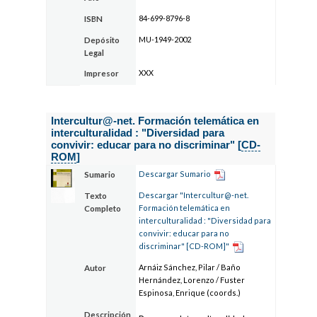
84-699-8796-8
ISBN
MU-1949-2002
Depósito
Legal
XXX
Impresor
Intercultur@-net. Formación telemática en
interculturalidad : "Diversidad para
convivir: educar para no discriminar" [
CD-
ROM
]
Descargar Sumario
Sumario
Descargar "Intercultur@-net.
Texto
Formación telemática en
Completo
interculturalidad : "Diversidad para
convivir: educar para no
discriminar" [CD-ROM]"
Arnáiz Sánchez, Pilar / Baño
Autor
Hernández, Lorenzo / Fuster
Espinosa, Enrique (coords.)
Descripción