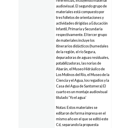
referencias, incluyendo material
audiovisual. El segundo grupo de
materiales está compuesto por
tres folletos de orientaciones y
actividades dirigidas a Educación
Infantil, Primaria y Secundaria
respectivamente. El tercer grupo
de materiales incluye los
itinerarios didácticos (humedales
de la región, el río Segura,
depuradoras de aguas residuales,
potabilizadoras, las norias de
Abarán, el Museo Hidráulico de
Los Molinos del Río, el Museo de la
Ciencia y el Agua, los regadíos y la
Casa del Agua de Santomera) El
cuarto es un montaje audiovisual
titulado 'Yo el agua'
Notas: Estos materiales se
editaron de forma impresa en el
mismo año en el que se editó este
Cd, separando la propuesta