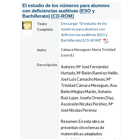
El estudio de los números para alumnos
con deficiencias auditivas (
ESO
y
Bachillerato) [
CD-ROM
]
Descargar "El estudio de los
Texto
números para alumnos con
Completo
deficiencias auditivas (ESO y
Bachillerato) [CD-ROM]"
Cámara Meseguer, María Trinidad
Autor
(coord.)
Descripción
Autores: Mª José Fernández
Hurtado, Mª Belén Ramírez Hellín,
José Luis Camacho Navas, Mª
Trinidad Cámara Meseguer, Ana
Belén Megías Martín, Antonio
Ruíz Lujan, Josefa Orenes Díaz,
Ascensión Nicolas Peréñez, Mª
José Nicolas Perénez
Resumen: En esta obra se
presentan cinco temas de
matemáticas adaptados