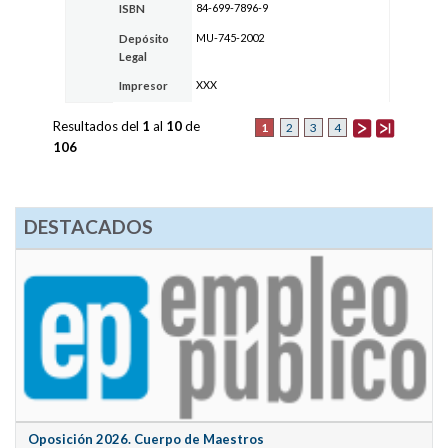
84-699-7896-9
ISBN
MU-745-2002
Depósito
Legal
XXX
Impresor
Resultados del
1
al
10
de
1
2
3
4
106
DESTACADOS
Oposición 2026. Cuerpo de Maestros