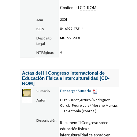
Contiene: 1
CD-ROM
2001
Año
84-6999-4731-1
ISBN
MU 777-2001
Depósito
Legal
4
Nº Páginas
Actas del III Congreso Internacional de
Educación Física e Interculturalidad [
CD-
ROM
]
Descargar Sumario
Sumario
Díaz Suárez, Arturo / Rodríguez
Autor
García, Pedro Luis / Moreno Murcia,
Juan Antonio (coords.)
Descripción
Resumen: El Congreso sobre
educación física e
interculturalidad celebrado en