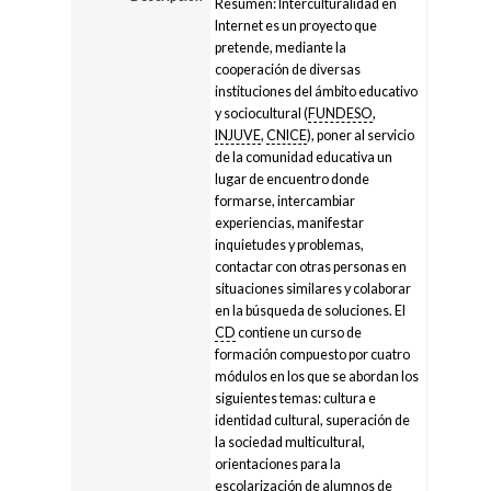
Resumen: Interculturalidad en
Internet es un proyecto que
pretende, mediante la
cooperación de diversas
instituciones del ámbito educativo
y sociocultural (
FUNDESO
,
INJUVE
,
CNICE
), poner al servicio
de la comunidad educativa un
lugar de encuentro donde
formarse, intercambiar
experiencias, manifestar
inquietudes y problemas,
contactar con otras personas en
situaciones similares y colaborar
en la búsqueda de soluciones. El
CD
contiene un curso de
formación compuesto por cuatro
módulos en los que se abordan los
siguientes temas: cultura e
identidad cultural, superación de
la sociedad multicultural,
orientaciones para la
escolarización de alumnos de