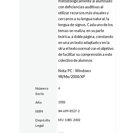
metodológicamente al alumnado
con deficiencias auditivas al
utilizar recursos más visuales y
cercanos a su lengua natural, la
lengua de signos. Cada uno de los
temas se realiza, en su parte
teórica, a doble página, constando
en una un texto adaptado y en la
otra el texto normal con el objetivo
de facilitar su comprensión a este
colectivo de alumnos
Nota: PC - Windows
98/Me/2000/XP
6
Número
Serie
2002
Año
84-699-8527-2
ISBN
MU-1081-2002
Depósito
Legal