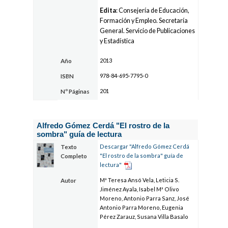
Edita
: Consejería de Educación,
Formación y Empleo. Secretaría
General. Servicio de Publicaciones
y Estadística
2013
Año
978-84-695-7795-0
ISBN
201
Nº Páginas
Alfredo Gómez Cerdá "El rostro de la
sombra" guía de lectura
Descargar "Alfredo Gómez Cerdá
Texto
"El rostro de la sombra" guía de
Completo
lectura"
Mª Teresa Ansó Vela, Leticia S.
Autor
Jiménez Ayala, Isabel Mª Olivo
Moreno, Antonio Parra Sanz, José
Antonio Parra Moreno, Eugenia
Pérez Zarauz, Susana Villa Basalo