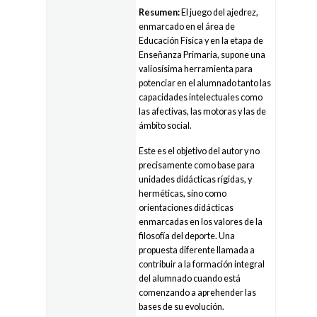
Resumen:
El juego del ajedrez,
enmarcado en el área de
Educación Física y en la etapa de
Enseñanza Primaria, supone una
valiosísima herramienta para
potenciar en el alumnado tanto las
capacidades intelectuales como
las afectivas, las motoras y las de
ámbito social.
Este es el objetivo del autor y no
precisamente como base para
unidades didácticas rígidas, y
herméticas, sino como
orientaciones didácticas
enmarcadas en los valores de la
filosofía del deporte. Una
propuesta diferente llamada a
contribuir a la formación integral
del alumnado cuando está
comenzando a aprehender las
bases de su evolución.