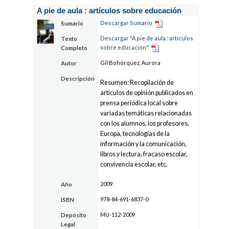
A pie de aula : artículos sobre educación
Descargar Sumario
Sumario
Descargar "A pie de aula : artículos
Texto
sobre educación"
Completo
Gil Bohórquez, Aurora
Autor
Descripción
Resumen: Recopilación de
artículos de opinión publicados en
prensa periódica local sobre
variadas temáticas relacionadas
con los alumnos, los profesores,
Europa, tecnologías de la
información y la comunicación,
libros y lectura, fracaso escolar,
convivencia escolar, etc.
2009
Año
978-84-691-6837-0
ISBN
MU-112-2009
Depósito
Legal