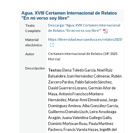
Agua. XVIII Certamen Internacional de Relatos
"En mi verso soy libre"
Descargar "Agua. XVIII Certamen Internacional
Texto
de Relatos "En mi verso soy libre""
Completo
https://diversidad.murciaeduca.es/relatos2025/
Material
electónico
Certamen Internacional de Relatos (18º. 2025.
Autor
Murcia)
Descripción
Textos:
Elena Toledo García, Noel Ruiz
Balsalobre, Izan Hernández Colmenar, Rubén
Zarcero Pardos, Pablo Salcedo Sánchez,
David Guerrero Lozano, Germán Añor de
Maya, Antonio Francisco Montero
Hernández, Manar Anni Elmedraoui, Jorge
Domínguez Amieva, Alba González García,
Guillermo Domato Lluch, Leire Ansoleaga
Aragón, Juana Valentina Gallego Gallo,
Dominic Morlocan Rusu, Paula Martínez
Pacheco, Francis Varela Hazas, Ingelth del