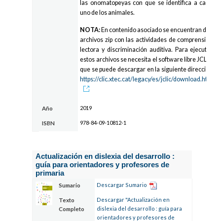
las onomatopeyas con que se identifica a cada
uno de los animales.
NOTA:
En contenido asociado se encuentran dos
archivos zip con las actividades de comprensión
lectora y discriminación auditiva. Para ejecutar
estos archivos se necesita el software libre JCLIC
que se puede descargar en la siguiente dirección
https://clic.xtec.cat/legacy/es/jclic/download.htm
2019
Año
978-84-09-10812-1
ISBN
Actualización en dislexia del desarrollo :
guía para orientadores y profesores de
primaria
Descargar Sumario
Sumario
Descargar "Actualización en
Texto
dislexia del desarrollo : guía para
Completo
orientadores y profesores de