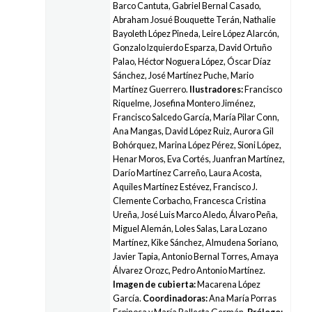
Barco Cantuta, Gabriel Bernal Casado,
Abraham Josué Bouquette Terán, Nathalie
Bayoleth López Pineda, Leire López Alarcón,
Gonzalo Izquierdo Esparza, David Ortuño
Palao, Héctor Noguera López, Óscar Díaz
Sánchez, José Martínez Puche, Mario
Martínez Guerrero.
Ilustradores:
Francisco
Riquelme, Josefina Montero Jiménez,
Francisco Salcedo García, María Pilar Conn,
Ana Mangas, David López Ruiz, Aurora Gil
Bohórquez, Marina López Pérez, Sioni López,
Henar Moros, Eva Cortés, Juanfran Martínez,
Darío Martínez Carreño, Laura Acosta,
Aquiles Martínez Estévez, Francisco J.
Clemente Corbacho, Francesca Cristina
Ureña, José Luis Marco Aledo, Álvaro Peña,
Miguel Alemán, Loles Salas, Lara Lozano
Martínez, Kike Sánchez, Almudena Soriano,
Javier Tapia, Antonio Bernal Torres, Amaya
Álvarez Orozc, Pedro Antonio Martínez.
Imagen de cubierta:
Macarena López
García.
Coordinadoras:
Ana María Porras