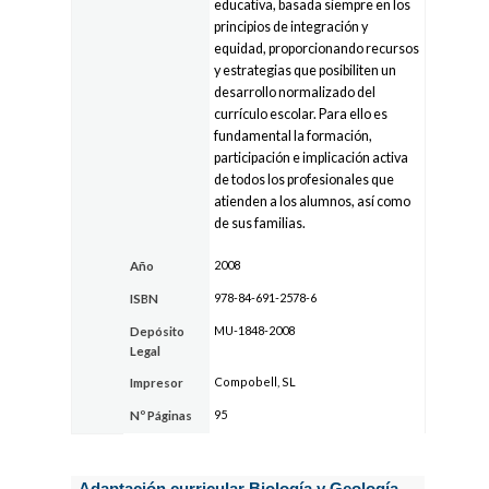
educativa, basada siempre en los
principios de integración y
equidad, proporcionando recursos
y estrategias que posibiliten un
desarrollo normalizado del
currículo escolar. Para ello es
fundamental la formación,
participación e implicación activa
de todos los profesionales que
atienden a los alumnos, así como
de sus familias.
2008
Año
978-84-691-2578-6
ISBN
MU-1848-2008
Depósito
Legal
Compobell, SL
Impresor
95
Nº Páginas
Adaptación curricular Biología y Geología.