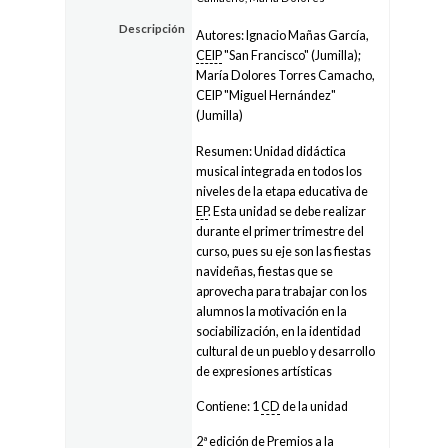
Descripción
Autores: Ignacio Mañas García,
CEIP
"San Francisco" (Jumilla);
María Dolores Torres Camacho,
CEIP "Miguel Hernández"
(Jumilla)
Resumen: Unidad didáctica
musical integrada en todos los
niveles de la etapa educativa de
EP
. Esta unidad se debe realizar
durante el primer trimestre del
curso, pues su eje son las fiestas
navideñas, fiestas que se
aprovecha para trabajar con los
alumnos la motivación en la
sociabilización, en la identidad
cultural de un pueblo y desarrollo
de expresiones artísticas
Contiene: 1
CD
de la unidad
2ª edición de Premios a la