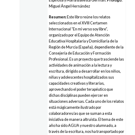
Espinosa y María Ballesta Germán.
Prólogo:
Miguel Ángel Hernández
Resumen:
Este libro reúne los relatos
seleccionados en el XVIII Certamen
Internacional “En mi verso soy libre”,
organizado por el Equipo de Atención
Educativa Hospitalaria y Domiciliaria de la
Región de Murcia (España), dependiente de la
Consejería de Educación y Formación
Profesional. Es un proyecto que trasciende las
actividades de animación a la lectura y
escritura, dirigido a desarrollar en los niños,
niñas y adolescentes hospitalizados sus
capacidades creativas y literarias,
aprovechando el poder terapéutico que
dichas disciplinas pueden ejercer en
situaciones adversas. Cada uno de los relatos
está mágicamente ilustrado por
colaboradores/as que se suman a esta
iniciativa de manera altruista. El tema de este
año ha sido AGUA y nuestro alumnado, a
través de la escritura, nos ha transportado por