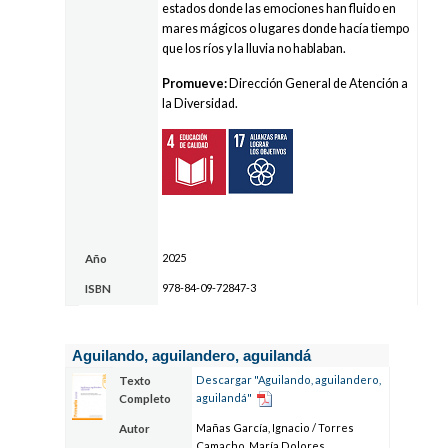
estados donde las emociones han fluido en
mares mágicos o lugares donde hacía tiempo
que los ríos y la lluvia no hablaban.
Promueve:
Dirección General de Atención a
la Diversidad.
2025
Año
978-84-09-72847-3
ISBN
Aguilando, aguilandero, aguilandá
Descargar "Aguilando, aguilandero,
Texto
aguilandá"
Completo
Mañas García, Ignacio / Torres
Autor
Camacho, María Dolores