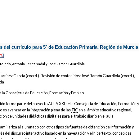
les del currículo para 5º de Educación Primaria, Región de Murcia
Toledo, Antonia Pérez Nadal y José Ramón Guardiola
Martínez García (coord.). Revisión de contenidos: José Ramón Guardiola (coord.),
cía
e la Consejería de Educación, Formación y Empleo
ción forma parte del proyecto AULA XXI de la Consejería de Educación, Formación 
o es avanzar en la integración plena de las
TIC
en el ámbito educativo regional,
ión de unidades didácticas digitales para el trabajo diario en el aula.
amiliariza al alumnado con otros tipos de fuentes de obtención de información y
és del discurso interactivo basado en la navegación y el hipertexto, concebidas