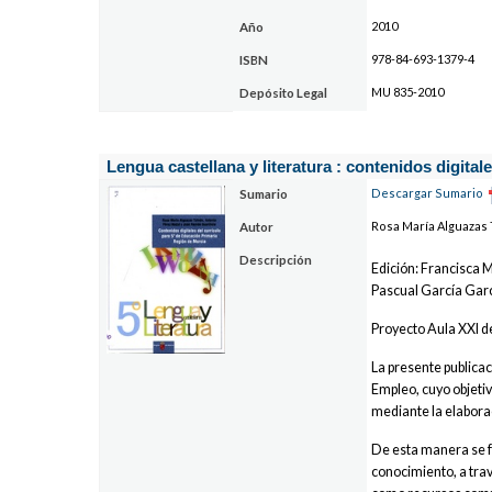
2010
Año
978-84-693-1379-4
ISBN
MU 835-2010
Depósito Legal
Lengua castellana y literatura : contenidos digita
Descargar Sumario
Sumario
Rosa María Alguazas 
Autor
Descripción
Edición: Francisca 
Pascual García Gar
Proyecto Aula XXI d
La presente publica
Empleo, cuyo objetiv
mediante la elaborac
De esta manera se f
conocimiento, a trav