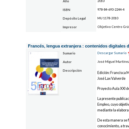
2010
Año
978-84-693-2244-4
ISBN
MU 1178-2010
Depósito Legal
Objetivo Centro Gráfi
Impresor
Francés, lengua extranjera : contenidos digitales 
Descargar Sumario
Sumario
José Miguel Martín
Autor
Descripción
Edición: Francisca 
José Lax Valverde
Proyecto Aula XXI d
La presente publica
Empleo, cuyo objetiv
mediante la elaborac
De esta manera se f
conocimiento, a trav