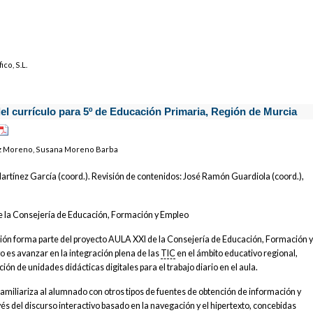
co, S.L.
del currículo para 5º de Educación Primaria, Región de Murcia
ez Moreno, Susana Moreno Barba
Martínez García (coord.). Revisión de contenidos: José Ramón Guardiola (coord.),
e la Consejería de Educación, Formación y Empleo
ción forma parte del proyecto AULA XXI de la Consejería de Educación, Formación 
o es avanzar en la integración plena de las
TIC
en el ámbito educativo regional,
ión de unidades didácticas digitales para el trabajo diario en el aula.
amiliariza al alumnado con otros tipos de fuentes de obtención de información y
és del discurso interactivo basado en la navegación y el hipertexto, concebidas