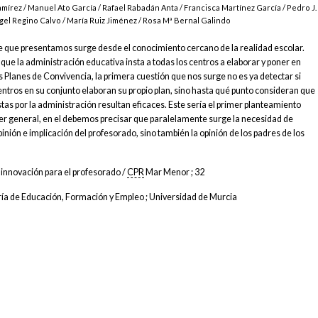
írez / Manuel Ato García / Rafael Rabadán Anta / Francisca Martínez García / Pedro J.
el Regino Calvo / María Ruiz Jiménez / Rosa Mª Bernal Galindo
 que presentamos surge desde el conocimiento cercano de la realidad escolar.
ue la administración educativa insta a todas los centros a elaborar y poner en
 Planes de Convivencia, la primera cuestión que nos surge no es ya detectar si
ntros en su conjunto elaboran su propio plan, sino hasta qué punto consideran que
as por la administración resultan eficaces. Este sería el primer planteamiento
er general, en el debemos precisar que paralelamente surge la necesidad de
pinión e implicación del profesorado, sino también la opinión de los padres de los
 innovación para el profesorado /
CPR
Mar Menor ; 32
ía de Educación, Formación y Empleo ; Universidad de Murcia