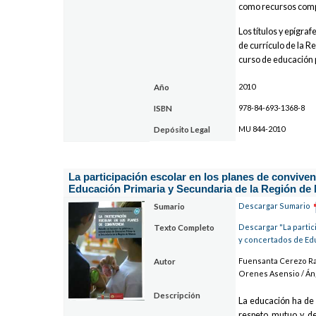
como recursos comple
Los títulos y epígra
de currículo de la R
curso de educación 
2010
Año
978-84-693-1368-8
ISBN
MU 844-2010
Depósito Legal
La participación escolar en los planes de conviven
Educación Primaria y Secundaria de la Región de
Descargar Sumario
Sumario
Descargar "La partic
Texto Completo
y concertados de Edu
Fuensanta Cerezo Ram
Autor
Orenes Asensio / Áng
Descripción
La educación ha de 
respeto mutuo y de