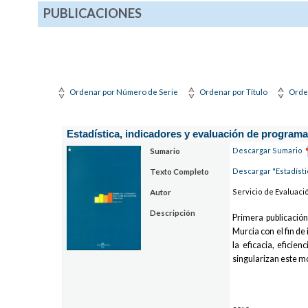
PUBLICACIONES
Ordenar por Número de Serie
Ordenar por Título
Orde
Estadística, indicadores y evaluación de programa
Descargar Sumario
Sumario
Descargar "Estadísti
Texto Completo
Servicio de Evaluaci
Autor
Descripción
Primera publicación
Murcia con el fin de
la eficacia, eficie
singularizan este m