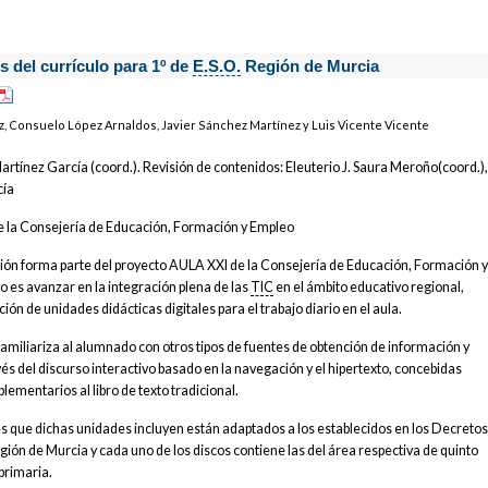
es del currículo para 1º de
E.S.O.
Región de Murcia
z, Consuelo López Arnaldos, Javier Sánchez Martínez y Luis Vicente Vicente
artínez García (coord.). Revisión de contenidos: Eleuterio J. Saura Meroño(coord.)
cía
e la Consejería de Educación, Formación y Empleo
ción forma parte del proyecto AULA XXI de la Consejería de Educación, Formación 
o es avanzar en la integración plena de las
TIC
en el ámbito educativo regional,
ión de unidades didácticas digitales para el trabajo diario en el aula.
amiliariza al alumnado con otros tipos de fuentes de obtención de información y
és del discurso interactivo basado en la navegación y el hipertexto, concebidas
mentarios al libro de texto tradicional.
fes que dichas unidades incluyen están adaptados a los establecidos en los Decreto
egión de Murcia y cada uno de los discos contiene las del área respectiva de quinto
primaria.