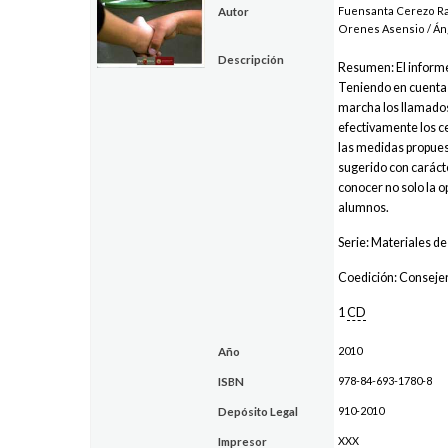
Fuensanta Cerezo Ram
Autor
Orenes Asensio / Áng
Descripción
Resumen: El informe
Teniendo en cuenta q
marcha los llamados
efectivamente los ce
las medidas propuest
sugerido con caráct
conocer no solo la o
alumnos.
Serie: Materiales de
Coedición: Consejer
1
CD
2010
Año
978-84-693-1780-8
ISBN
910-2010
Depósito Legal
XXX
Impresor