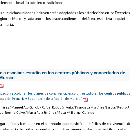
mentarios al libro de texto tradicional.
fes que dichas unidades incluyen están adaptados a los establecidos en los Decreto
egión de Murcia y cada uno de los discos contiene las del área respectiva de quinto
primaria.
cia escolar : estudio en los centros públicos y concertados de
 Murcia
ipación escolar en los planes de convivencia escolar : estudio en los centros público
cación Primaria y Secundaria de la Región de Murcia"
írez / Manuel Ato García / Rafael Rabadán Anta / Francisca Martínez García / Pedro J.
el Regino Calvo / María Ruiz Jiménez / Rosa Mª Bernal Galindo
garantizar y fomentar en el alumnado la adquisición de hábitos de convivencia, d
 tolerancia. Enseñar a convivir a nuestros menores desde el ámbito escolar e