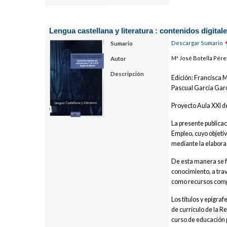
Lengua castellana y literatura : contenidos digital
Descargar Sumario
Sumario
Mª José Botella Pére
Autor
Descripción
Edición: Francisca M
Pascual García Gar
Proyecto Aula XXI d
La presente publica
Empleo, cuyo objetiv
mediante la elaborac
De esta manera se f
conocimiento, a trav
como recursos comple
Los títulos y epígra
de currículo de la R
curso de educación 