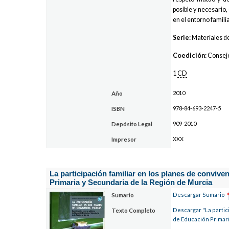
posible y necesario,
en el entorno familia
Serie:
Materiales de
Coedición:
Conseje
1
CD
2010
Año
978-84-693-2247-5
ISBN
909-2010
Depósito Legal
XXX
Impresor
La participación familiar en los planes de convive
Primaria y Secundaria de la Región de Murcia
Descargar Sumario
Sumario
Descargar "La partici
Texto Completo
de Educación Primari