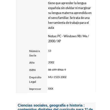
tiene que aprender la lengua
española sin olvidar ni marginar
su lengua materna aprendida en
el seno familiar. Se trata de una
herramienta de trabajo para el
aula
Notas: PC - Windows 98 / Me /
2000 / XP
13
Número
Serie
2002
Año
84-699-8966-9
ISBN
MU-1523-2002
Depósito
Legal
XXX
Impresor
Ciencias sociales, geografía e historia :
contenidos digitales del currículo para 1º de