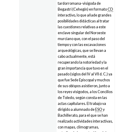
tardorromana-visigoda de
Begastri (Cehegín) en formato
CD
interactivo, lo que añade grandes
posibilidades didácticas al tratar
las cuestiones relativas a este
enclave singular del Noroeste
murciano que, con el paso del
tiempo y con las excavaciones
arqueológicas, que se llevan a
cabo actualmente, está
recuperando la notoriedad y la
gran importancia que tuvo en el
pasado (siglos del IV al VII d. C.) ya
que fue Sede Episcopal y muchos
de sus obispos asistieron, junto a
los reyes visigodos, a los Concilios
de Toledo, según consta en las
actas capitulares. El trabajo va
dirigido a alumnado de
ESO
y
Bachillerato, para el que se han
realizado actividades interactivas,
con mapas, climogramas,