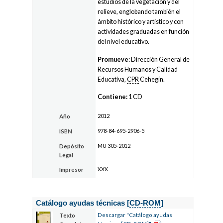
estudios de la vegetación y del
relieve, englobando también el
ámbito histórico y artístico y con
actividades graduadas en función
del nivel educativo.
Promueve:
Dirección General de
Recursos Humanos y Calidad
Educativa,
CPR
Cehegín.
Contiene:
1 CD
2012
Año
978-84-695-2906-5
ISBN
MU 305-2012
Depósito
Legal
XXX
Impresor
Catálogo ayudas técnicas [
CD-ROM
]
Descargar "Catálogo ayudas
Texto