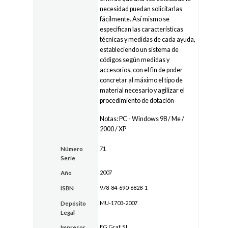
necesidad puedan solicitarlas
fácilmente. Así mismo se
especifican las características
técnicas y medidas de cada ayuda,
estableciendo un sistema de
códigos según medidas y
accesorios, con el fin de poder
concretar al máximo el tipo de
material necesario y agilizar el
procedimiento de dotación
Notas: PC - Windows 98 / Me /
2000 / XP
71
Número
Serie
2007
Año
978-84-690-6828-1
ISBN
MU-1703-2007
Depósito
Legal
FG Graf, SL
Impresor