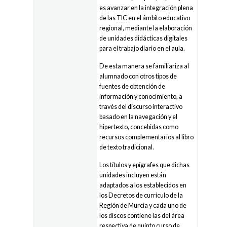
es avanzar en la integración plena
de las
TIC
en el ámbito educativo
regional, mediante la elaboración
de unidades didácticas digitales
para el trabajo diario en el aula.
De esta manera se familiariza al
alumnado con otros tipos de
fuentes de obtención de
información y conocimiento, a
través del discurso interactivo
basado en la navegación y el
hipertexto, concebidas como
recursos complementarios al libro
de texto tradicional.
Los títulos y epígrafes que dichas
unidades incluyen están
adaptados a los establecidos en
los Decretos de currículo de la
Región de Murcia y cada uno de
los discos contiene las del área
respectiva de quinto curso de