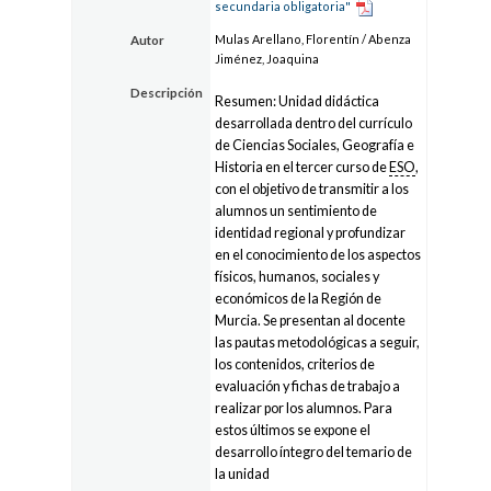
secundaria obligatoria"
Mulas Arellano, Florentín / Abenza
Autor
Jiménez, Joaquina
Descripción
Resumen: Unidad didáctica
desarrollada dentro del currículo
de Ciencias Sociales, Geografía e
Historia en el tercer curso de
ESO
,
con el objetivo de transmitir a los
alumnos un sentimiento de
identidad regional y profundizar
en el conocimiento de los aspectos
físicos, humanos, sociales y
económicos de la Región de
Murcia. Se presentan al docente
las pautas metodológicas a seguir,
los contenidos, criterios de
evaluación y fichas de trabajo a
realizar por los alumnos. Para
estos últimos se expone el
desarrollo íntegro del temario de
la unidad