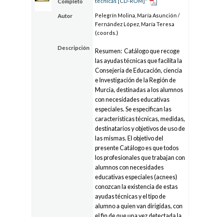
técnicas [CD-ROM]"
Completo
Pelegrín Molina, María Asunción /
Autor
Fernández López, María Teresa
(coords.)
Descripción
Resumen: Catálogo que recoge
las ayudas técnicas que facilita la
Consejería de Educación, ciencia
e Investigación de la Región de
Murcia, destinadas a los alumnos
con necesidades educativas
especiales. Se especifican las
características técnicas, medidas,
destinatarios y objetivos de uso de
las mismas. El objetivo del
presente Catálogo es que todos
los profesionales que trabajan con
alumnos con necesidades
educativas especiales (acnees)
conozcan la existencia de estas
ayudas técnicas y el tipo de
alumno a quien van dirigidas, con
el fin de que una vez detectada la