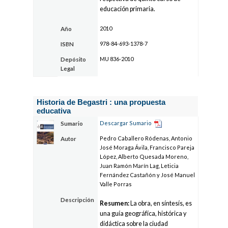
educación primaria.
2010
Año
978-84-693-1378-7
ISBN
MU 836-2010
Depósito
Legal
Historia de Begastri : una propuesta
educativa
Descargar Sumario
Sumario
Pedro Caballero Ródenas, Antonio
Autor
José Moraga Ávila, Francisco Pareja
López, Alberto Quesada Moreno,
Juan Ramón Marín Lag, Leticia
Fernández Castañón y José Manuel
Valle Porras
Descripción
Resumen:
La obra, en síntesís, es
una guía geográfíca, histórica y
didáctica sobre la ciudad