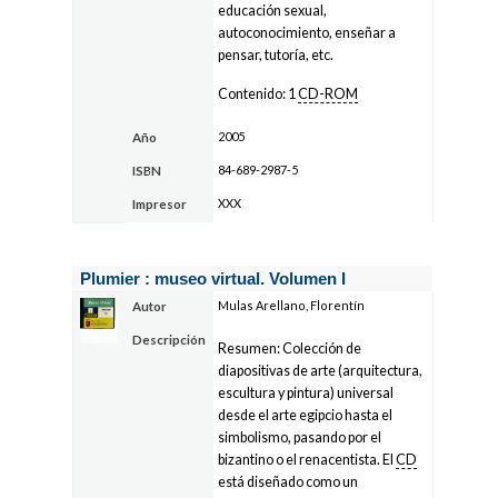
educación sexual,
autoconocimiento, enseñar a
pensar, tutoría, etc.
Contenido: 1
CD-ROM
2005
Año
84-689-2987-5
ISBN
XXX
Impresor
Plumier : museo virtual. Volumen I
Mulas Arellano, Florentín
Autor
Descripción
Resumen: Colección de
diapositivas de arte (arquitectura,
escultura y pintura) universal
desde el arte egipcio hasta el
simbolismo, pasando por el
bizantino o el renacentista. El
CD
está diseñado como un