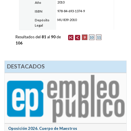
2010
Año
978-84-693-1374-9
ISBN
MU 839-2010
Depósito
Legal
Resultados del
81
al
90
de
9
10
11
106
DESTACADOS
Oposición 2026. Cuerpo de Maestros