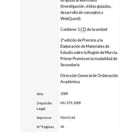
dirigidas al alumnado
(investigación, visitas guiadas,
desarrollo de conceptos y
WebQuest).
Contiene: 1
CD
de la unidad
2ª edición de Premios a la
Elaboración de Materiales de
Estudio sobre la Región de Murcia.
Primer Premio en la modalidad de
Secundaria
Dirección General de Ordenación
Académica
2009
Año
MU 379-2009
Depósito
Legal
Nausícaä
Impresor
66
Nº Páginas