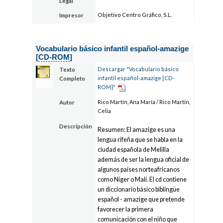
Legal
Objetivo Centro Gráfico, S.L.
Impresor
Vocabulario básico infantil español-amazige
[
CD-ROM
]
Descargar "Vocabulario básico
Texto
infantil español-amazige [CD-
Completo
ROM]"
Rico Martín, Ana María / Rico Martín,
Autor
Celia
Descripción
Resumen: El amazige es una
lengua rifeña que se habla en la
ciudad española de Melilla
además de ser la lengua oficial de
algunos países norteafricanos
como Níger o Malí. El cd contiene
un diccionario básico biblingüe
español - amazige que pretende
favorecer la primera
comunicación con el niño que