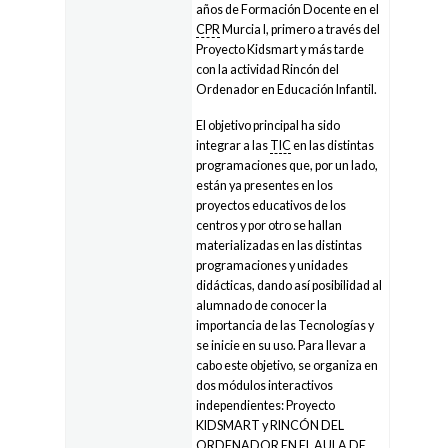
años de Formación Docente en el
CPR
Murcia I, primero a través del
Proyecto Kidsmart y más tarde
con la actividad Rincón del
Ordenador en Educación Infantil.
El objetivo principal ha sido
integrar a las
TIC
en las distintas
programaciones que, por un lado,
están ya presentes en los
proyectos educativos de los
centros y por otro se hallan
materializadas en las distintas
programaciones y unidades
didácticas, dando así posibilidad al
alumnado de conocer la
importancia de las Tecnologías y
se inicie en su uso. Para llevar a
cabo este objetivo, se organiza en
dos módulos interactivos
independientes: Proyecto
KIDSMART y RINCÓN DEL
ORDENADOR EN EL AULA DE