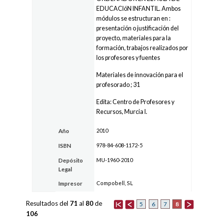
EDUCACIóN INFANTIL. Ambos
módulos se estructuran en :
presentación o justificación del
proyecto, materiales para la
formación, trabajos realizados por
los profesores y fuentes
Materiales de innovación para el
profesorado ; 31
Edita: Centro de Profesores y
Recursos, Murcia I.
2010
Año
978-84-608-1172-5
ISBN
MU-1960-2010
Depósito
Legal
Compobell, SL
Impresor
Resultados del
71
al
80
de
8
5
6
7
106