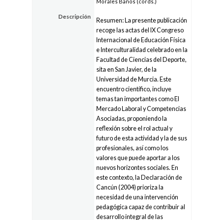
Morales Baños (cords.)
Descripción
Resumen: La presente publicación
recoge las actas del IX Congreso
Internacional de Educa­ción Física
e Interculturalidad celebrado en la
Facultad de Ciencias del Deporte,
sita en San Javier, de la
Universidad de Murcia. Este
encuentro científico, incluye
temas tan importantes como El
Mercado Laboral y Competencias
Asociadas, proponiendo la
reflexión sobre el rol actual y
futuro de esta actividad y la de sus
profesionales, así como los
valores que puede aportar a los
nuevos horizontes sociales. En
este contexto, la Declaración de
Cancún (2004) prioriza la
necesidad de una intervención
pedagógica capaz de contribuir al
desarro­llo integral de las