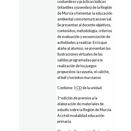
costumbres y prácticas lúdicas
(infantiles y juveniles) de la Región
de Murcia y fomentar la educación
ambiental como tema transversal.
Se presentan al docente objetivos,
contenidos, metodología, criterios
de evaluación y secuenciación de
actividades a realizar. En lo que
atañe al alumno, se presentan las
ilustraciones virtuales de las
salidas programadas para la
realización de los juegos
propuestos: la rayuela, el caliche,
el boli y los bolos murcianos
Contiene: 1
CD
de la unidad
1ª edición de premios a la
elaboración de materiales de
estudio sobre la Región de Murcia.
Accésit modalidad educación
primaria