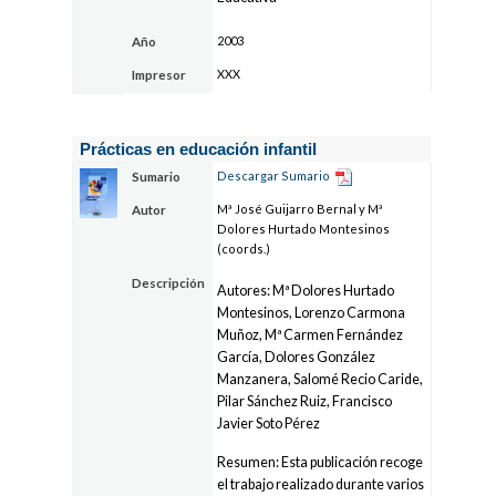
2003
Año
XXX
Impresor
Prácticas en educación infantil
Descargar Sumario
Sumario
Mª José Guijarro Bernal y Mª
Autor
Dolores Hurtado Montesinos
(coords.)
Descripción
Autores: Mª Dolores Hurtado
Montesinos, Lorenzo Carmona
Muñoz, Mª Carmen Fernández
García, Dolores González
Manzanera, Salomé Recio Caride,
Pilar Sánchez Ruiz, Francisco
Javier Soto Pérez
Resumen: Esta publicación recoge
el trabajo realizado durante varios