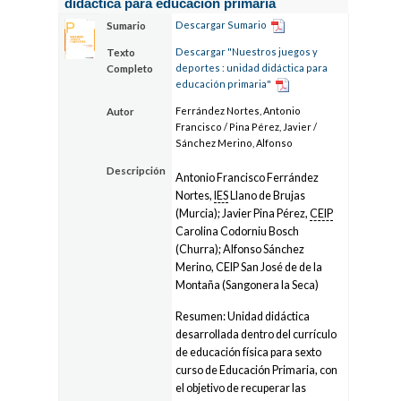
didáctica para educación primaria
Descargar Sumario
Sumario
Descargar "Nuestros juegos y
Texto
deportes : unidad didáctica para
Completo
educación primaria"
Ferrández Nortes, Antonio
Autor
Francisco / Pina Pérez, Javier /
Sánchez Merino, Alfonso
Descripción
Antonio Francisco Ferrández
Nortes,
IES
Llano de Brujas
(Murcia); Javier Pina Pérez,
CEIP
Carolina Codorniu Bosch
(Churra); Alfonso Sánchez
Merino, CEIP San José de de la
Montaña (Sangonera la Seca)
Resumen: Unidad didáctica
desarrollada dentro del currículo
de educación física para sexto
curso de Educación Primaria, con
el objetivo de recuperar las