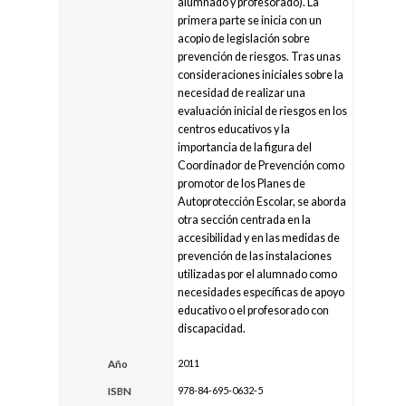
alumnado y profesorado). La
primera parte se inicia con un
acopio de legislación sobre
prevención de riesgos. Tras unas
consideraciones iniciales sobre la
necesidad de realizar una
evaluación inicial de riesgos en los
centros educativos y la
importancia de la figura del
Coordinador de Prevención como
promotor de los Planes de
Autoprotección Escolar, se aborda
otra sección centrada en la
accesibilidad y en las medidas de
prevención de las instalaciones
utilizadas por el alumnado como
necesidades específicas de apoyo
educativo o el profesorado con
discapacidad.
2011
Año
978-84-695-0632-5
ISBN