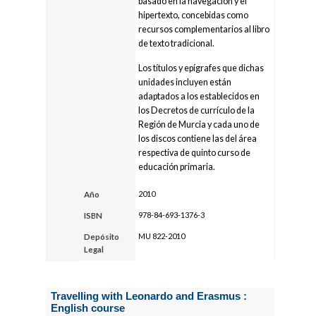
basado en la navegación y el
hipertexto, concebidas como
recursos complementarios al libro
de texto tradicional.
Los títulos y epígrafes que dichas
unidades incluyen están
adaptados a los establecidos en
los Decretos de currículo de la
Región de Murcia y cada uno de
los discos contiene las del área
respectiva de quinto curso de
educación primaria.
2010
Año
978-84-693-1376-3
ISBN
MU 822-2010
Depósito
Legal
Travelling with Leonardo and Erasmus :
English course