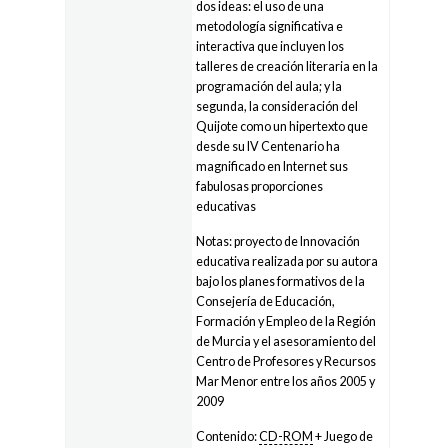
dos ideas: el uso de una
metodología significativa e
interactiva que incluyen los
talleres de creación literaria en la
programación del aula; y la
segunda, la consideración del
Quijote como un hipertexto que
desde su IV Centenario ha
magnificado en Internet sus
fabulosas proporciones
educativas
Notas: proyecto de Innovación
educativa realizada por su autora
bajo los planes formativos de la
Consejería de Educación,
Formación y Empleo de la Región
de Murcia y el asesoramiento del
Centro de Profesores y Recursos
Mar Menor entre los años 2005 y
2009
Contenido:
CD-ROM
+ Juego de