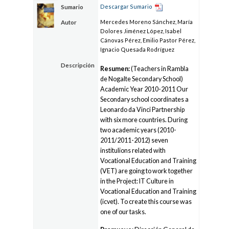
Descargar Sumario
Sumario
Mercedes Moreno Sánchez, María
Autor
Dolores Jiménez López, Isabel
Cánovas Pérez, Emilio Pastor Pérez,
Ignacio Quesada Rodríguez
Descripción
Resumen:
(Teachers in Rambla
de Nogalte Secondary School)
Academic Year 2010-2011 Our
Secondary school coordinates a
Leonardo da Vinci Partnership
with six more countries. During
two academic years (2010-
2011/2011-2012) seven
institulions related with
Vocational Education and Training
(VET) are going to work together
in the Project: IT Culture in
Vocational Education and Training
(icvet). To create this course was
one of our tasks.