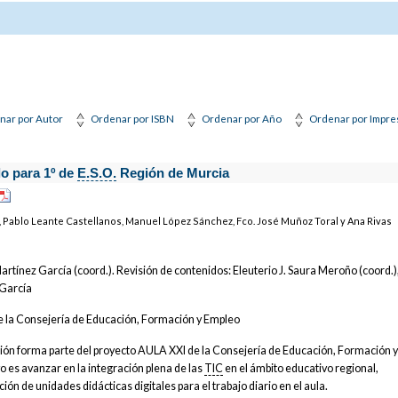
nar por Autor
Ordenar por ISBN
Ordenar por Año
Ordenar por Impre
lo para 1º de
E.S.O.
Región de Murcia
, Pablo Leante Castellanos, Manuel López Sánchez, Fco. José Muñoz Toral y Ana Rivas
artínez García (coord.). Revisión de contenidos: Eleuterio J. Saura Meroño (coord.)
 García
e la Consejería de Educación, Formación y Empleo
ción forma parte del proyecto AULA XXI de la Consejería de Educación, Formación 
o es avanzar en la integración plena de las
TIC
en el ámbito educativo regional,
ión de unidades didácticas digitales para el trabajo diario en el aula.