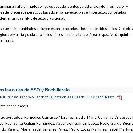
amiliariza al alumnado con otros tipos de fuentes de obtención de información y
és del discurso interactivo basado en la navegación y el hipertexto, concebidas
mentarios al libro de texto tradicional.
fes que dichas unidades incluyen están adaptados a los establecidos en los Decreto
egión de Murcia y cada uno de los discos contiene las del área respectiva de quinto
primaria.
n las aulas de ESO y Bachillerato
Naturaleza: Francisco Sánchez Bautista en las aulas de ESO y Bachillerato"
ente, coordinadora
 actividades:
Remedios Carrasco Martínez; Eladia María Carreras Villaescusa
heu; Fuensanta Galián Fernández; Ascensión Gambín López; Rocío García Bueno
ndo Valero; María Isabel Jiménez Pérez; Pedro López Martínez; Isabel Martíne