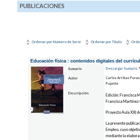
PUBLICACIONES
Ordenar por Número de Serie
Ordenar por Título
Orde
Educación física : contenidos digitales del currícu
Descargar Sumario
Sumario
Carlos Arribas Puras
Autor
Pujante
Descripción
Edición: Francisca M
Francisca Martínez
Proyecto Aula XXI d
La presente publica
Empleo, cuyo objetiv
mediante la elaborac