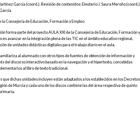
artínez García (coord.). Revisión de contenidos: Eleuterio J. Saura Meroño (coord.)
 García
e la Consejería de Educación, Formación y Empleo
ción forma parte del proyecto AULA XXI de la Consejería de Educación, Formación 
o es avanzar en la integración plena de las TIC en el ámbito educativo regional,
ión de unidades didácticas digitales para el trabajo diario en el aula.
amiliariza al alumnado con otros tipos de fuentes de obtención de información y
és del discurso interactivo basado en la navegación y el hipertexto, concebidas
mentarios al libro de texto tradicional.
fes que dichas unidades incluyen están adaptados a los establecidos en los Decreto
egión de Murcia y cada uno de los discos contiene las del área respectiva de quinto
primaria.