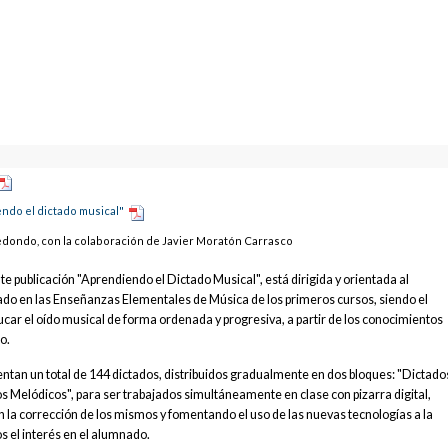
ndo el dictado musical"
edondo, con la colaboración de Javier Moratón Carrasco
 publicación "Aprendiendo el Dictado Musical", está dirigida y orientada al
tado en las Enseñanzas Elementales de Música de los primeros cursos, siendo el
ducar el oído musical de forma ordenada y progresiva, a partir de los conocimientos
o.
entan un total de 144 dictados, distribuidos gradualmente en dos bloques: "Dictado
s Melódicos", para ser trabajados simultáneamente en clase con pizarra digital,
 la corrección de los mismos y fomentando el uso de las nuevas tecnologías a la
 el interés en el alumnado.