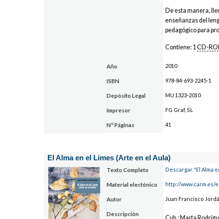
De esta manera, lle
enseñanzas del leng
pedagógico para pr
Contiene: 1
CD-R
2010
Año
978-84-693-2245-1
ISBN
MU 1323-2010
Depósito Legal
FG Graf, SL
Impresor
41
Nº Páginas
El Alma en el Limes (Arte en el Aula)
Descargar "El Alma en
Texto Completo
http://www.carm.es/
Material electónico
Juan Francisco Jord
Autor
Descripción
Cub.: Marta Rodrígu