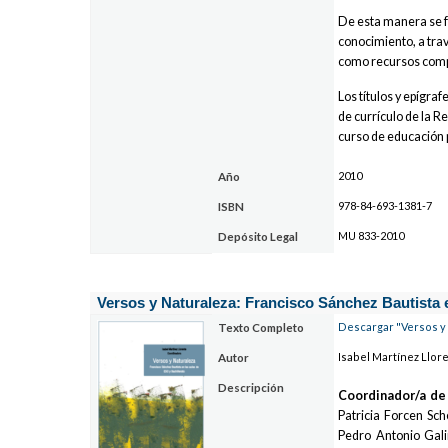
De esta manera se f
conocimiento, a trav
como recursos comple
Los títulos y epígra
de currículo de la R
curso de educación 
2010
Año
978-84-693-1381-7
ISBN
MU 833-2010
Depósito Legal
Versos y Naturaleza: Francisco Sánchez Bautista e
Descargar "Versos y 
Texto Completo
Isabel Martínez Llor
Autor
Descripción
Coordinador/a de
Patricia Forcen Sc
Pedro Antonio Gali