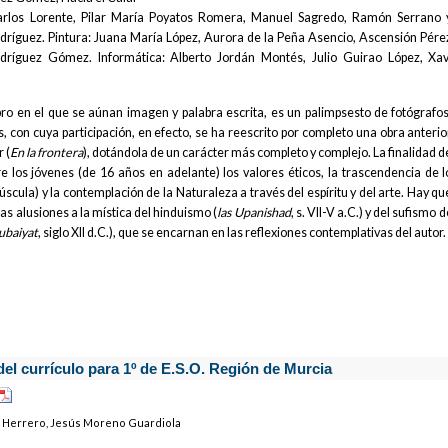
Carlos Lorente, Pilar María Poyatos Romera, Manuel Sagredo, Ramón Serrano 
dríguez. Pintura: Juana María López, Aurora de la Peña Asencio, Ascensión Pére
dríguez Gómez. Informática: Alberto Jordán Montés, Julio Guirao López, Xav
ibro en el que se aúnan imagen y palabra escrita, es un palimpsesto de fotógrafos
s, con cuya participación, en efecto, se ha reescrito por completo una obra anterio
r (
En la frontera
), dotándola de un carácter más completo y complejo. La finalidad d
tre los jóvenes (de 16 años en adelante) los valores éticos, la trascendencia de l
cula) y la contemplación de la Naturaleza a través del espíritu y del arte. Hay qu
as alusiones a la mística del hinduismo (
las Upanishad
, s. VII-V a.C.) y del sufismo d
ubaiyat
, siglo XII d.C.), que se encarnan en las reflexiones contemplativas del autor.
 del currículo para 1º de E.S.O. Región de Murcia
 Herrero, Jesús Moreno Guardiola