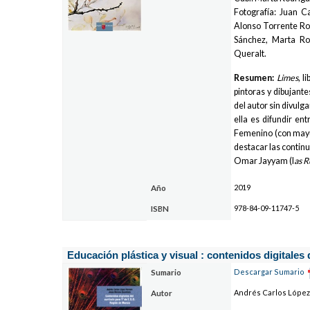
Fotografía: Juan 
Alonso Torrente Ro
Sánchez, Marta Ro
Queralt.
Resumen:
Limes
, l
pintoras y dibujante
del autor sin divulga
ella es difundir en
Femenino (con mayús
destacar las continu
Omar Jayyam (l
as R
2019
Año
978-84-09-11747-5
ISBN
Educación plástica y visual : contenidos digitales
Descargar Sumario
Sumario
Andrés Carlos López
Autor