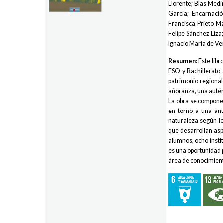
Llorente; Blas Med
García; Encarnaci
Francisca Prieto M
Felipe Sánchez Liza
Ignacio María de Ve
Resumen:
Este lib
ESO y Bachillerato 
patrimonio regional
añoranza, una autén
La obra se compone 
en torno a una ant
naturaleza según los
que desarrollan asp
alumnos, ocho instit
es una oportunidad p
área de conocimien