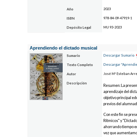
2023
Año
978-84-09-47919-1
ISBN
MU 93-2023
Depósito Legal
Aprendiendo el dictado musical
Descargar Sumario
Sumario
Descargar "Aprendie
Texto Completo
José Mª Esteban Arr
Autor
Descripción
Resumen: La presente
aprendizaje del dic
objetivo principal e
previos del alumnad
Con este fin se pres
Rítmicos" y "Dictado
ahorrando tiempo en
vez que aumentamos