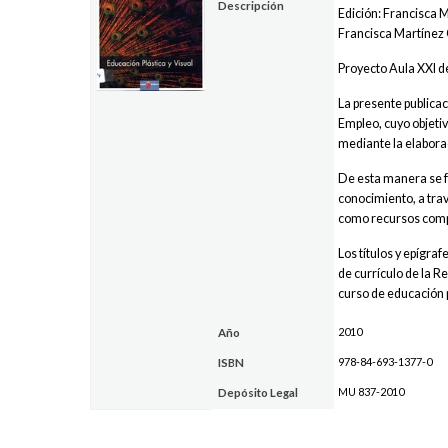
Descripción
Edición: Francisca M
Francisca Martínez
Proyecto Aula XXI d
La presente publica
Empleo, cuyo objetiv
mediante la elaborac
De esta manera se f
conocimiento, a trav
como recursos comple
Los títulos y epígra
de currículo de la R
curso de educación 
2010
Año
978-84-693-1377-0
ISBN
MU 837-2010
Depósito Legal