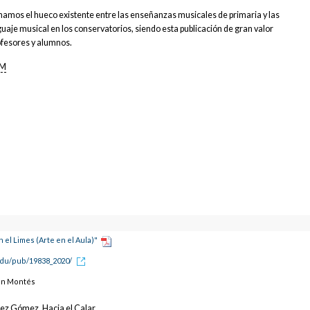
namos el hueco existente entre las enseñanzas musicales de primaria y las
uaje musical en los conservatorios, siendo esta publicación de gran valor
ofesores y alumnos.
OM
 el Limes (Arte en el Aula)"
edu/pub/19838_2020/
án Montés
ez Gómez, Hacia el Calar