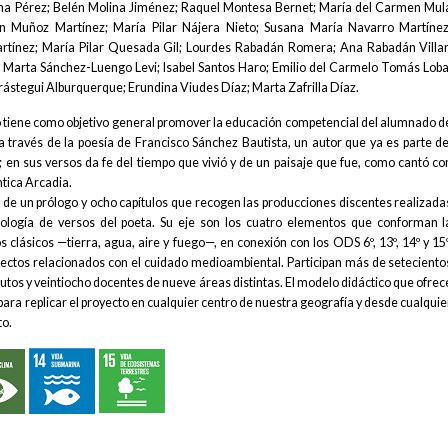
ina Pérez; Belén Molina Jiménez; Raquel Montesa Bernet; María del Carmen Mul
ón Muñoz Martínez; María Pilar Nájera Nieto; Susana María Navarro Martínez
artínez; María Pilar Quesada Gil; Lourdes Rabadán Romera; Ana Rabadán Villar
; Marta Sánchez-Luengo Levi; Isabel Santos Haro; Emilio del Carmelo Tomás Loba
rástegui Alburquerque; Erundina Viudes Díaz; Marta Zafrilla Díaz.
ro tiene como objetivo general promover la educación competencial del alumnado d
a través de la poesía de Francisco Sánchez Bautista, un autor que ya es parte de
; en sus versos da fe del tiempo que vivió y de un paisaje que fue, como cantó co
tica Arcadia.
de un prólogo y ocho capítulos que recogen las producciones discentes realizada
ología de versos del poeta. Su eje son los cuatro elementos que conforman l
 clásicos —tierra, agua, aire y fuego—, en conexión con los ODS 6º, 13º, 14º y 15º
ectos relacionados con el cuidado medioambiental. Participan más de seteciento
utos y veintiocho docentes de nueve áreas distintas. El modelo didáctico que ofrec
ara replicar el proyecto en cualquier centro de nuestra geografía y desde cualquie
to.