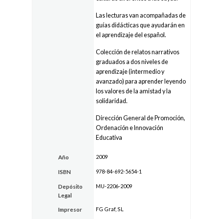
Las lecturas van acompañadas de
guías didácticas que ayudarán en
el aprendizaje del español.
Colección de relatos narrativos
graduados a dos niveles de
aprendizaje (intermedio y
avanzado) para aprender leyendo
los valores de la amistad y la
solidaridad.
Dirección General de Promoción,
Ordenación e Innovación
Educativa
2009
Año
978-84-692-5654-1
ISBN
MU-2206-2009
Depósito
Legal
FG Graf, SL
Impresor