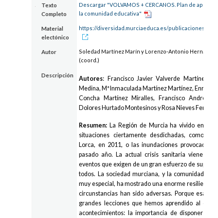
Descargar "VOLVAMOS + CERCANOS. Plan de apoyo so
Texto
la comunidad educativa"
Completo
https://diversidad.murciaeduca.es/publicaciones/vol
Material
electónico
Soledad Martínez Marín y Lorenzo-Antonio Hernández
Autor
(coord.)
Descripción
Autores
: Francisco Javier Valverde Martínez, 
Medina, Mª Inmaculada Martínez Martínez, Enrique 
Concha Martínez Miralles, Francisco Andrés M
Dolores Hurtado Montesinos y Rosa Nieves Fenollar
Resumen:
La Región de Murcia ha vivido en su hi
situaciones ciertamente desdichadas, como los
Lorca, en 2011, o las inundaciones provocadas 
pasado año. La actual crisis sanitaria viene a 
eventos que exigen de un gran esfuerzo de superac
todos. La sociedad murciana, y la comunidad edu
muy especial, ha mostrado una enorme resiliencia 
circunstancias han sido adversas. Porque esa ha 
grandes lecciones que hemos aprendido al enfre
acontecimientos: la importancia de disponer de