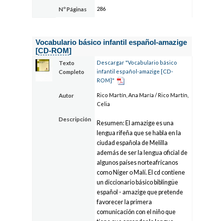
286
Nº Páginas
Vocabulario básico infantil español-amazige
[
CD-ROM
]
Descargar "Vocabulario básico
Texto
infantil español-amazige [CD-
Completo
ROM]"
Rico Martín, Ana María / Rico Martín,
Autor
Celia
Descripción
Resumen: El amazige es una
lengua rifeña que se habla en la
ciudad española de Melilla
además de ser la lengua oficial de
algunos países norteafricanos
como Níger o Malí. El cd contiene
un diccionario básico biblingüe
español - amazige que pretende
favorecer la primera
comunicación con el niño que