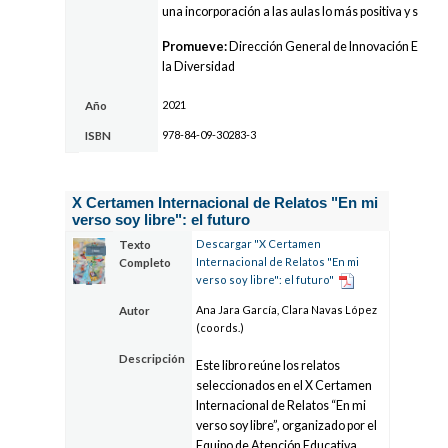
una incorporación a las aulas lo más positiva y segura
Promueve:
Dirección General de Innovación Educat
la Diversidad
2021
Año
978-84-09-30283-3
ISBN
X Certamen Internacional de Relatos "En mi
verso soy libre": el futuro
Descargar "X Certamen
Texto
Internacional de Relatos "En mi
Completo
verso soy libre": el futuro"
Ana Jara García, Clara Navas López
Autor
(coords.)
Descripción
Este libro reúne los relatos
seleccionados en el X Certamen
Internacional de Relatos “En mi
verso soy libre”, organizado por el
Equipo de Atención Educativa