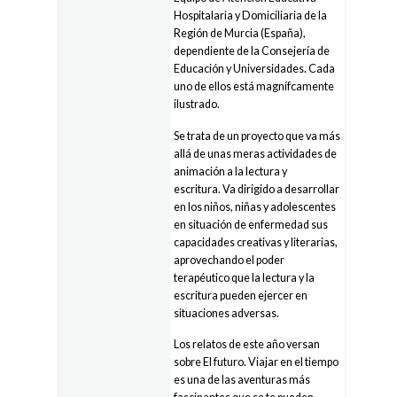
Hospitalaria y Domiciliaria de la
Región de Murcia (España),
dependiente de la Consejería de
Educación y Universidades. Cada
uno de ellos está magnífcamente
ilustrado.
Se trata de un proyecto que va más
allá de unas meras actividades de
animación a la lectura y
escritura. Va dirigido a desarrollar
en los niños, niñas y adolescentes
en situación de enfermedad sus
capacidades creativas y literarias,
aprovechando el poder
terapéutico que la lectura y la
escritura pueden ejercer en
situaciones adversas.
Los relatos de este año versan
sobre El futuro. Viajar en el tiempo
es una de las aventuras más