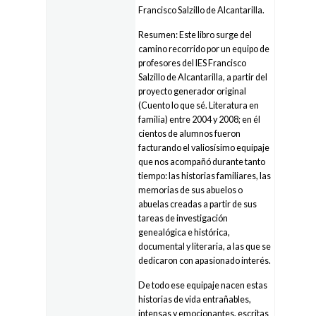
Francisco Salzillo de Alcantarilla.
Resumen: Este libro surge del
camino recorrido por un equipo de
profesores del IES Francisco
Salzillo de Alcantarilla, a partir del
proyecto generador original
(Cuento lo que sé. Literatura en
familia) entre 2004 y 2008; en él
cientos de alumnos fueron
facturando el valiosísimo equipaje
que nos acompañó durante tanto
tiempo: las historias familiares, las
memorias de sus abuelos o
abuelas creadas a partir de sus
tareas de investigación
genealógica e histórica,
documental y literaria, a las que se
dedicaron con apasionado interés.
De todo ese equipaje nacen estas
historias de vida entrañables,
intensas y emocionantes, escritas