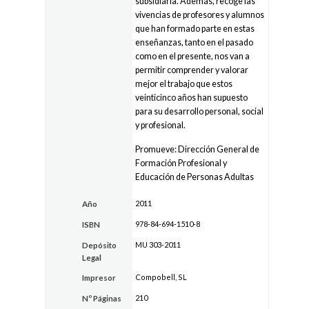
subsidiaria. Además, recoge las
vivencias de profesores y alumnos
que han formado parte en estas
enseñanzas, tanto en el pasado
como en el presente, nos van a
permitir comprender y valorar
mejor el trabajo que estos
veinticinco años han supuesto
para su desarrollo personal, social
y profesional.
Promueve: Dirección General de
Formación Profesional y
Educación de Personas Adultas
2011
Año
978-84-694-1510-8
ISBN
MU 303-2011
Depósito
Legal
Compobell, SL
Impresor
210
Nº Páginas