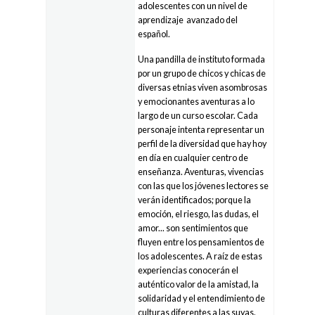
adolescentes con un nivel de
aprendizaje avanzado del
español.
Una pandilla de instituto formada
por un grupo de chicos y chicas de
diversas etnias viven asombrosas
y emocionantes aventuras a lo
largo de un curso escolar. Cada
personaje intenta representar un
perfil de la diversidad que hay hoy
en día en cualquier centro de
enseñanza. Aventuras, vivencias
con las que los jóvenes lectores se
verán identificados; porque la
emoción, el riesgo, las dudas, el
amor... son sentimientos que
fluyen entre los pensamientos de
los adolescentes. A raíz de estas
experiencias conocerán el
auténtico valor de la amistad, la
solidaridad y el entendimiento de
culturas diferentes a las suyas.