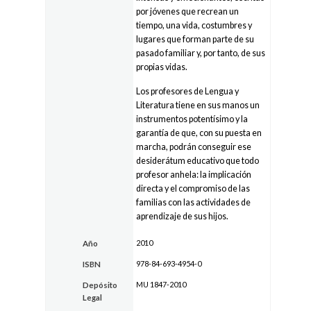
por jóvenes que recrean un
tiempo, una vida, costumbres y
lugares que forman parte de su
pasado familiar y, por tanto, de sus
propias vidas.
Los profesores de Lengua y
Literatura tiene en sus manos un
instrumentos potentísimo y la
garantía de que, con su puesta en
marcha, podrán conseguir ese
desiderátum educativo que todo
profesor anhela: la implicación
directa y el compromiso de las
familias con las actividades de
aprendizaje de sus hijos.
2010
Año
978-84-693-4954-0
ISBN
MU 1847-2010
Depósito
Legal