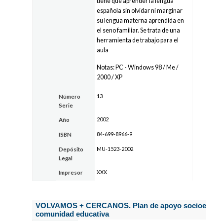
tiene que aprender la lengua
española sin olvidar ni marginar
su lengua materna aprendida en
el seno familiar. Se trata de una
herramienta de trabajo para el
aula
Notas: PC - Windows 98 / Me /
2000 / XP
13
Número
Serie
2002
Año
84-699-8966-9
ISBN
MU-1523-2002
Depósito
Legal
XXX
Impresor
VOLVAMOS + CERCANOS. Plan de apoyo socioemocio
comunidad educativa