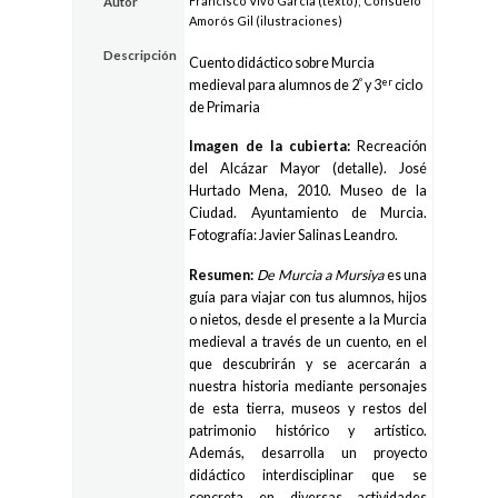
Francisco Vivo García (texto); Consuelo
Autor
Amorós Gil (ilustraciones)
Descripción
Cuento didáctico sobre Murcia
º
er
medieval para alumnos de 2
y 3
ciclo
de Primaria
Imagen de la cubierta:
Recreación
del Alcázar Mayor (detalle). José
Hurtado Mena, 2010. Museo de la
Ciudad. Ayuntamiento de Murcia.
Fotografía: Javier Salinas Leandro.
Resumen:
De Murcia a Mursiya
es una
guía para viajar con tus alumnos, hijos
o nietos, desde el presente a la Murcia
medieval a través de un cuento, en el
que descubrirán y se acercarán a
nuestra historia mediante personajes
de esta tierra, museos y restos del
patrimonio histórico y artístico.
Además, desarrolla un proyecto
didáctico interdisciplinar que se
concreta en diversas actividades