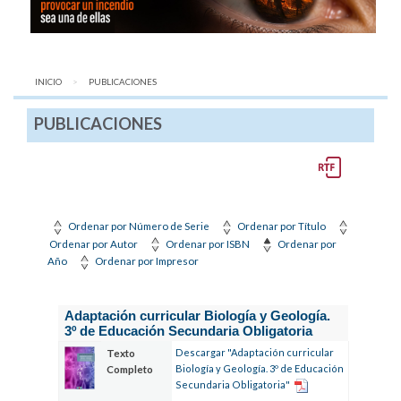
INICIO
AQUÍ:
PUBLICACIONES
PUBLICACIONES
Ordenar por Número de Serie
Ordenar por Título
Ordenar por Autor
Ordenar por ISBN
Ordenar por
Año
Ordenar por Impresor
Adaptación curricular Biología y Geología.
3º de Educación Secundaria Obligatoria
Descargar "Adaptación curricular
Texto
Biología y Geología. 3º de Educación
Completo
Secundaria Obligatoria"