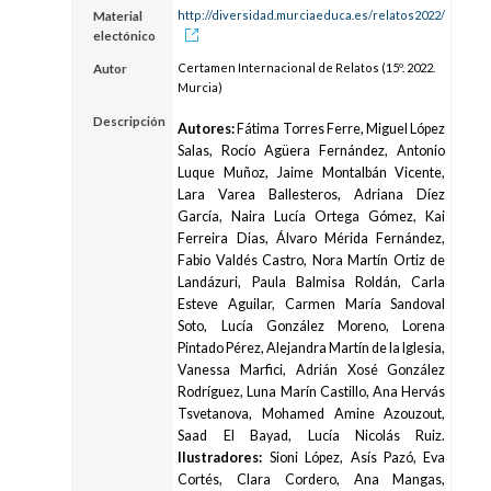
http://diversidad.murciaeduca.es/relatos2022/
Material
electónico
Certamen Internacional de Relatos (15º. 2022.
Autor
Murcia)
Descripción
Autores:
Fátima Torres Ferre, Miguel López
Salas, Rocío Agüera Fernández, Antonio
Luque Muñoz, Jaime Montalbán Vicente,
Lara Varea Ballesteros, Adriana Díez
García, Naira Lucía Ortega Gómez, Kai
Ferreira Dias, Álvaro Mérida Fernández,
Fabio Valdés Castro, Nora Martín Ortiz de
Landázuri, Paula Balmisa Roldán, Carla
Esteve Aguilar, Carmen María Sandoval
Soto, Lucía González Moreno, Lorena
Pintado Pérez, Alejandra Martín de la Iglesia,
Vanessa Marfici, Adrián Xosé González
Rodríguez, Luna Marín Castillo, Ana Hervás
Tsvetanova, Mohamed Amine Azouzout,
Saad El Bayad, Lucía Nicolás Ruiz.
Ilustradores:
Sioni López, Asís Pazó, Eva
Cortés, Clara Cordero, Ana Mangas,