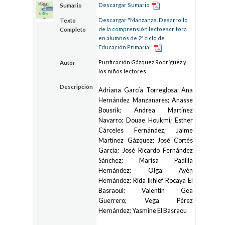
Descargar Sumario
Sumario
Descargar "Manzanas. Desarrollo
Texto
de la comprensión lectoescritora
Completo
en alumnos de 2º ciclo de
Educación Primaria"
Purificación Gázquez Rodríguez y
Autor
los niños lectores
Descripción
Adriana García Torreglosa; Ana
Hernández Manzanares; Anasse
Bousrik; Andrea Martínez
Navarro; Douae Houkmi; Esther
Cárceles Fernández; Jaime
Martínez Gázquez; José Cortés
García; José Ricardo Fernández
Sánchez; Marisa Padilla
Hernández; Olga Ayén
Hernández; Rida Ikhlef Rocaya El
Basraoul; Valentín Gea
Guerrero; Vega Pérez
Hernández; Yasmine El Basraou