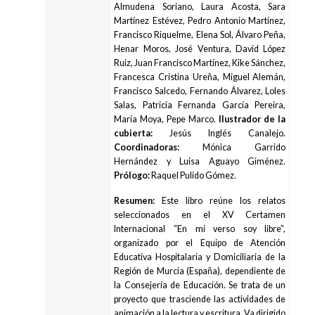
Almudena Soriano, Laura Acosta, Sara
Martínez Estévez, Pedro Antonio Martínez,
Francisco Riquelme, Elena Sol, Álvaro Peña,
Henar Moros, José Ventura, David López
Ruiz, Juan Francisco Martínez, Kike Sánchez,
Francesca Cristina Ureña, Miguel Alemán,
Francisco Salcedo, Fernando Álvarez, Loles
Salas, Patricia Fernanda García Pereira,
María Moya, Pepe Marco.
Ilustrador de la
cubierta:
Jesús Inglés Canalejo.
Coordinadoras:
Mónica Garrido
Hernández y Luisa Aguayo Giménez.
Prólogo:
Raquel Pulido Gómez.
Resumen:
Este libro reúne los relatos
seleccionados en el XV Certamen
Internacional “En mi verso soy libre”,
organizado por el Equipo de Atención
Educativa Hospitalaria y Domiciliaria de la
Región de Murcia (España), dependiente de
la Consejería de Educación. Se trata de un
proyecto que trasciende las actividades de
animación a la lectura y escritura. Va dirigido