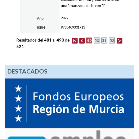
una "manzana de honor"?
2022
Año
9788409301713
ISBN
Resultados del
481
al
490
de
49
50
51
52
521
DESTACADOS