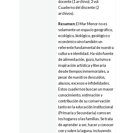
docente (1 archivo); 2 vol.
Cuaderno del discente (2
archivos).
Resumen:
El Mar Menor no es
solamente un espacio geográfico,
ecológico, biológico, geológico y
económico sino también un
referente fundamental de nuestra
cultura e identidad. Ha sido fuente
de alimentación, gozo, turismo e
inspiración artística y literaria
desde tiempos inmemoriales, a
pesar de nuestros descuidos,
abusos, excesos e infidelidades.
Estos cuadernos buscan un mayor
conocimiento, estimación y
contribución de su conservación
tanto en la educación institucional
(Primaria y Secundaria) como en
los hogares o las familias. Se trata
de aprender a ser, hacer y conocer
con y sobre la laguna, incluyendo