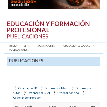
EDUCACIÓN Y FORMACIÓN
PROFESIONAL
PUBLICACIONES
INICIO
CEFP
PUBLICACIONES
PUBLICACIONES EDUCAC
AQUÍ:
PUBLICACIONES
PUBLICACIONES
Ordenar por ID
Ordenar por Título
Ordenar por
Autor
Ordenar por ISBN
Ordenar por Año
Ordenar por Impresor
ID
Título
Autor
ISBN
Año
Info