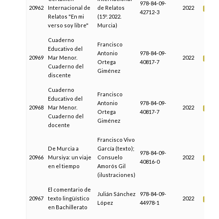
978-84-09-
20962
Internacional de
de Relatos
2022
42712-3
Relatos "En mi
(15º. 2022.
verso soy libre"
Murcia)
Cuaderno
Francisco
Educativo del
Antonio
978-84-09-
20969
Mar Menor.
2022
Ortega
40817-7
Cuaderno del
Giménez
discente
Cuaderno
Francisco
Educativo del
Antonio
978-84-09-
20968
Mar Menor.
2022
Ortega
40817-7
Cuaderno del
Giménez
docente
Francisco Vivo
De Murcia a
García (texto);
978-84-09-
20966
Mursiya: un viaje
Consuelo
2022
40816-0
en el tiempo
Amorós Gil
(ilustraciones)
El comentario de
Julián Sánchez
978-84-09-
20967
texto lingüístico
2022
López
44978-1
en Bachillerato