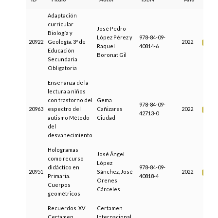
Adaptación
curricular
José Pedro
Biología y
López Pérez y
978-84-09-
20922
Geología. 3º de
2022
Raquel
40814-6
Educación
Boronat Gil
Secundaria
Obligatoria
Enseñanza de la
lectura a niños
con trastorno del
Gema
978-84-09-
20963
espectro del
Cañizares
2022
42713-0
autismo Método
Ciudad
del
desvanecimiento
Hologramas
José Ángel
como recurso
López
didáctico en
978-84-09-
20951
Sánchez, José
2022
Primaria.
40818-4
Orenes
Cuerpos
Cárceles
geométricos
Recuerdos. XV
Certamen
Certamen
Internacional