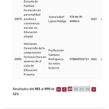
Escuela de
Familias:
formación en
parentalidad
Juana Isabel
978-84-09-
20970
positiva y
2022
López Hidalgo
44980-4
convivencia
escolar en
Educación
Infantil
Manzanas.
Desarrollo de la
Purificación
comprensión
Gázquez
lectoescritora en
20991
Rodríguez y
9788409301713
2022
alumnos de 2º
los niños
ciclo de
lectores
Educación
Primaria
Resultados del
481
al
490
de
49
50
51
52
521