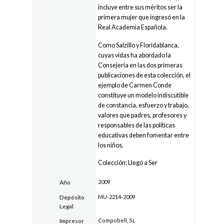
incluye entre sus méritos ser la
primera mujer que ingresó en la
Real Academia Española.
Como Salzillo y Floridablanca,
cuyas vidas ha abordado la
Consejería en las dos primeras
publicaciones de esta colección, el
ejemplo de Carmen Conde
constituye un modelo indiscutible
de constancia, esfuerzo y trabajo,
valores que padres, profesores y
responsables de las políticas
educativas deben fomentar entre
los niños.
Colección: Llegó a Ser
2009
Año
MU-2214-2009
Depósito
Legal
Compobell, SL
Impresor