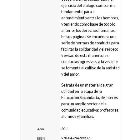
ejercicio del diálogo como arma
fundamental para el
entendimiento entre los hombres,
y teniendo como base de todo lo
anterior los derechos humanos.
En sus páginas se encuentra una
serie de normas de conducta para
facilitar la solidaridad y el respeto
y evitar, de esta manera, las
conductas agresivas, a la vez que
se fomenta el cultivo de la amistad
y del amor.
Se trata de un material de gran
utilidad en la etapa de la
Educación Secundaria, de interés
para un amplio sector de la
comunidad educativa: profesores,
alumnos y familias.
2011
Año
978-84-694-9993-1
ISBN