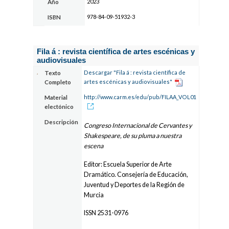
2023
Año
978-84-09-51932-3
ISBN
Fila á : revista científica de artes escénicas y
audiovisuales
Descargar "Fila á : revista científica de
Texto
artes escénicas y audiovisuales"
Completo
http://www.carm.es/edu/pub/FILAA_VOL01
Material
electónico
Descripción
Congreso Internacional de Cervantes y
Shakespeare, de su pluma a nuestra
escena
Editor: Escuela Superior de Arte
Dramático. Consejería de Educación,
Juventud y Deportes de la Región de
Murcia
ISSN 2531-0976