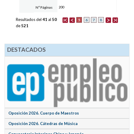
200
Nº Páginas
Resultados del
41
al
50
5
6
7
8
de
521
DESTACADOS
Oposición 2026. Cuerpo de Maestros
Oposición 2026. Cátedras de Música
Convocatoria Interinos Chino y Japonés