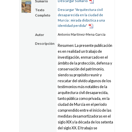
Descargar Sumario
Sumario
Descargar "Arquitectura civil
Texto
desaparecida en la ciudad de
Completo
Murcia : mirada didáctica a una
identidad perdida"
Antonio Martínez-Mena García
Autor
Descripción
Resumen: La presente publicación
es en realidad un trabajo de
investigación, enmarcado en el
ámbito de la protección, defensa y
conservación del patrimonio,
siendo su propósito reunir y
rescatar del olvido algunos de los
testimonios más notables de la
arquitectura civil desaparecida,
tanto pública como privada, en la
ciudad de Murcia en el periodo
comprendido entre el inicio de las
medidas desamortizadoras en el
siglo XIX y la década de los setenta
del siglo XX. El trabajo se