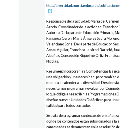
http://diversidad.murciaeduca.es/publicaciones/co
Responsable de la actividad: María del Carmen Mart
Azorín. Coordinador de la actividad: Francisco Torto
Autores: De la parte de Educación Primaria, María d
Paniagua Cerón, María Ángeles Saura Moreno, Beat
Valenciano Soria; De la parte de Educación Secundari
Arnau Aguilar, Francisca Lacárcel Barceló, Juana M
Alpañez, Concepción Riquelme Ortíz, Francisco Tor
Nicolás.
Resumen
: Incorporar las Competencias Básicas al c
una obligación y una necesidad, pero también es la 
manera de atender a la diversidad. Desde esta prem
necesitamos programar y evaluar por Competencias
lo que obliga a reescribir las Programaciones Didáct
diseñar nuevas Unidades Didácticas para una educa
calidad para todos con todos.
Se trata de programar contextos de enseñanza-apre
donde los contenidos están subordinados a la acción
capacidades se demuestran en la resolución de tare