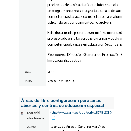
problemas de la vida diaria que interesan al alumna
se programan tareas integradas para el desarrollo d
competencias básicas como retos para el alumnado,
aplicando sus conocimientos, resuelven.
Este documento pretende ser un instrumento de ayu
profesorado en la tarea de programar y evaluar por
competencias básicas en Educación Secundaria.
Promueve
: Dirección General de Promoción, Orde
Innovación Educativa
2011
Año
978-84-694-5831-0
ISBN
Áreas de libre configuración para aulas
abiertas y centros de educación especial
http://www.carm.es/edu/pub/18578_2019/
Material
electónico
Itziar Luso Amesti, Carolina Martínez
Autor