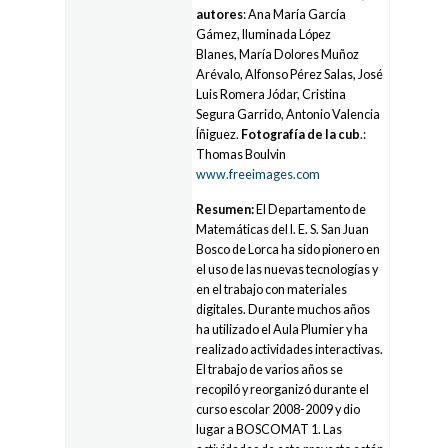
autores
: Ana María García
Gámez, Iluminada López
Blanes, María Dolores Muñoz
Arévalo, Alfonso Pérez Salas, José
Luis Romera Jódar, Cristina
Segura Garrido, Antonio Valencia
Íñiguez.
Fotografía de la cub
.:
Thomas Boulvin
www.freeimages.com
Resumen:
El Departamento de
Matemáticas del I. E. S. San Juan
Bosco de Lorca ha sido pionero en
el uso de las nuevas tecnologías y
en el trabajo con materiales
digitales. Durante muchos años
ha utilizado el Aula Plumier y ha
realizado actividades interactivas.
El trabajo de varios años se
recopiló y reorganizó durante el
curso escolar 2008-2009 y dio
lugar a BOSCOMAT 1. Las