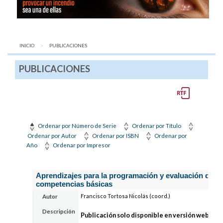
INICIO
AQUÍ:
PUBLICACIONES
PUBLICACIONES
Ordenar por Número de Serie
Ordenar por Título
Ordenar por Autor
Ordenar por ISBN
Ordenar por
Año
Ordenar por Impresor
Aprendizajes para la programación y evaluación de
competencias básicas
Francisco Tortosa Nicolás (coord.)
Autor
Descripción
Publicación solo disponible en versión web
: