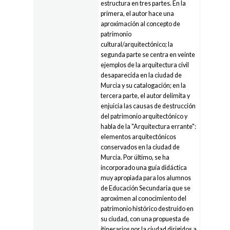
estructura en tres partes. En la
primera, el autor hace una
aproximación al concepto de
patrimonio
cultural/arquitectónico; la
segunda parte se centra en veinte
ejemplos de la arquitectura civil
desaparecida en la ciudad de
Murcia y su catalogación; en la
tercera parte, el autor delimita y
enjuicia las causas de destrucción
del patrimonio arquitectónico y
habla de la "Arquitectura errante":
elementos arquitectónicos
conservados en la ciudad de
Murcia. Por último, se ha
incorporado una guía didáctica
muy apropiada para los alumnos
de Educación Secundaria que se
aproximen al conocimiento del
patrimonio histórico destruido en
su ciudad, con una propuesta de
itinerarios por la ciudad dirigidos a