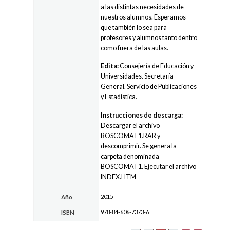
a las distintas necesidades de
nuestros alumnos. Esperamos
que también lo sea para
profesores y alumnos tanto dentro
como fuera de las aulas.
Edita:
Consejería de Educación y
Universidades. Secretaría
General. Servicio de Publicaciones
y Estadística.
Instrucciones de descarga:
Descargar el archivo
BOSCOMAT1.RAR y
descomprimir. Se genera la
carpeta denominada
BOSCOMAT1. Ejecutar el archivo
INDEX.HTM
2015
Año
978-84-606-7373-6
ISBN