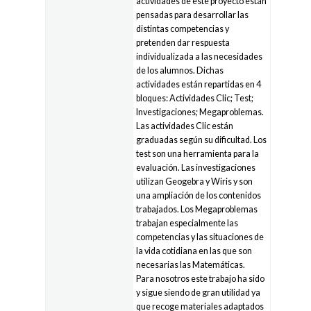
actividades de este proyecto están
pensadas para desarrollar las
distintas competencias y
pretenden dar respuesta
individualizada a las necesidades
de los alumnos. Dichas
actividades están repartidas en 4
bloques: Actividades Clic; Test;
Investigaciones; Megaproblemas.
Las actividades Clic están
graduadas según su dificultad. Los
test son una herramienta para la
evaluación. Las investigaciones
utilizan Geogebra y Wiris y son
una ampliación de los contenidos
trabajados. Los Megaproblemas
trabajan especialmente las
competencias y las situaciones de
la vida cotidiana en las que son
necesarias las Matemáticas.
Para nosotros este trabajo ha sido
y sigue siendo de gran utilidad ya
que recoge materiales adaptados