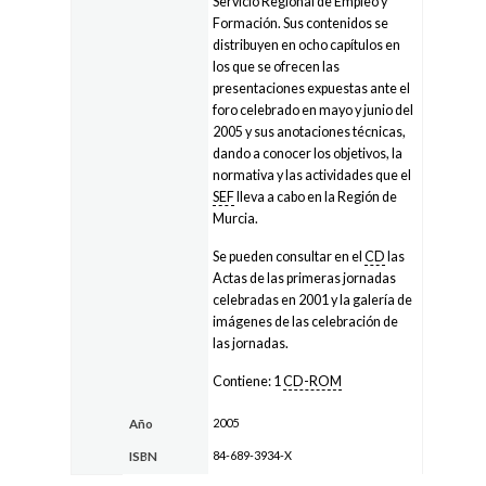
Servicio Regional de Empleo y
Formación. Sus contenidos se
distribuyen en ocho capítulos en
los que se ofrecen las
presentaciones expuestas ante el
foro celebrado en mayo y junio del
2005 y sus anotaciones técnicas,
dando a conocer los objetivos, la
normativa y las actividades que el
SEF
lleva a cabo en la Región de
Murcia.
Se pueden consultar en el
CD
las
Actas de las primeras jornadas
celebradas en 2001 y la galería de
imágenes de las celebración de
las jornadas.
Contiene: 1
CD-ROM
2005
Año
84-689-3934-X
ISBN