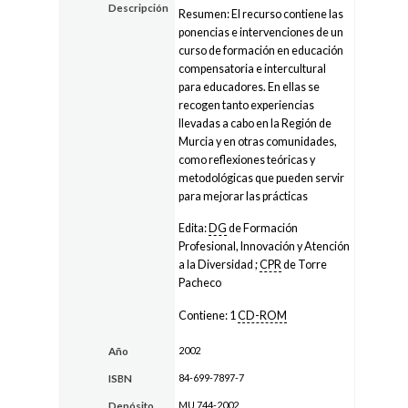
Descripción
Resumen: El recurso contiene las
ponencias e intervenciones de un
curso de formación en educación
compensatoria e intercultural
para educadores. En ellas se
recogen tanto experiencias
llevadas a cabo en la Región de
Murcia y en otras comunidades,
como reflexiones teóricas y
metodológicas que pueden servir
para mejorar las prácticas
Edita:
DG
de Formación
Profesional, Innovación y Atención
a la Diversidad ;
CPR
de Torre
Pacheco
Contiene: 1
CD-ROM
2002
Año
84-699-7897-7
ISBN
MU 744-2002
Depósito