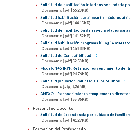
Solicitud de habilitación interinos secundaria 
(Documento [.pdf] 66,23 KB)
Solicitud habilitación para impartir módulos atr
(Documento [.pdf] 144,15 KB)
Solicitud de habilitación de especialidades para
(Documento [.pdf] 141,52 KB)
Solicitud habilitación programa bilingüe maestro
(Documento [.pdf] 164,83 KB)
Solicitud de Compatibilidad
(Documento [.pdf] 52,53 KB)
Modelo 145
IRPF
. Retenciones rendimiento del t
(Documento [.pdf] 94,76 KB)
Solicitud jubilación voluntaria a los 60 años
(Documento [.zip] 1,26 MB)
ANEXO I. Reconocimiento complemento directo
(Documento [.pdf] 55,86 KB)
Personal no Docente
Solicitud de Excendencia por cuidado de familiar
(Documento [.pdf] 41,29 KB)
Formación del Profesorado