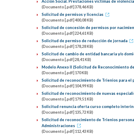
Acción Social. Prestaciones víctimas de violenci
(Documento [.pdf] 378,46 KB)
Solicitud de permisos y licencias
(Documento [.pdf] 400,08 KB)
Solicitud de concesión de permisos por nacimie
(Documento [.pdf] 224,61 KB)
Solicitud de permiso de reducción de jornada
(Documento [.pdf] 178,28 KB)
Solicitud de cambio de entidad bancaria y/o domic
(Documento [.pdf] 28,41 KB)
Modelo Anexo II (Solicitud de Reconocimiento de
(Documento [.pdf] 170 KB)
Solicitud de reconocimiento de Trienios para el
(Documento [.pdf] 104,99 KB)
Solicitud de reconocimiento de nuevas especial
(Documento [.pdf] 179,51 KB)
Solicitud renuncia oferta curso completo interi
(Documento [.pdf] 135,72 KB)
Solicitud de reconocimiento de Trienios persona
Administraciones
(Documento [.pdf] 112,43 KB)