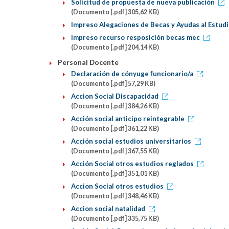
Solicitud de propuesta de nueva publicación
(Documento [.pdf] 305,62 KB)
Impreso Alegaciones de Becas y Ayudas al Estud
Impreso recurso resposición becas mec
(Documento [.pdf] 204,14 KB)
Personal Docente
Declaración de cónyuge funcionario/a
(Documento [.pdf] 57,29 KB)
Accion Social Discapacidad
(Documento [.pdf] 384,26 KB)
Acción social anticipo reintegrable
(Documento [.pdf] 361,22 KB)
Acción social estudios universitarios
(Documento [.pdf] 367,55 KB)
Acción Social otros estudios reglados
(Documento [.pdf] 351,01 KB)
Accion Social otros estudios
(Documento [.pdf] 348,46 KB)
Accion social natalidad
(Documento [.pdf] 335,75 KB)