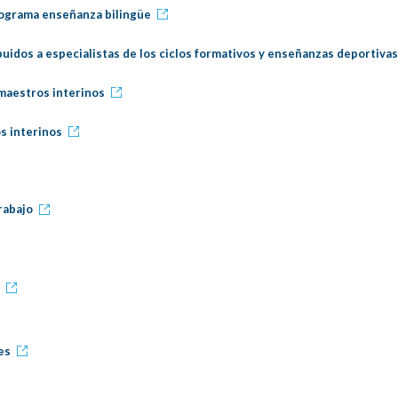
programa enseñanza bilingüe
ibuidos a especialistas de los ciclos formativos y enseñanzas deportiva
 maestros interinos
s interinos
rabajo
r
es