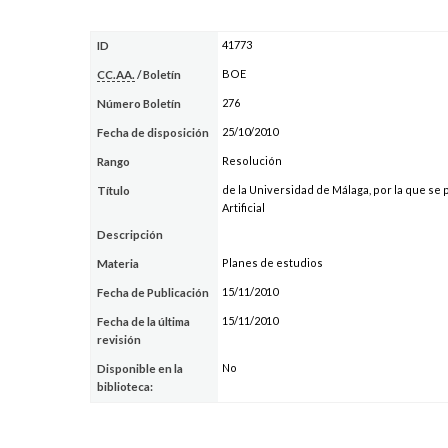
41773
ID
BOE
CC.AA.
/ Boletín
276
Número Boletín
25/10/2010
Fecha de disposición
Resolución
Rango
de la Universidad de Málaga, por la que se 
Título
Artificial
Descripción
Planes de estudios
Materia
15/11/2010
Fecha de Publicación
15/11/2010
Fecha de la última
revisión
No
Disponible en la
biblioteca: