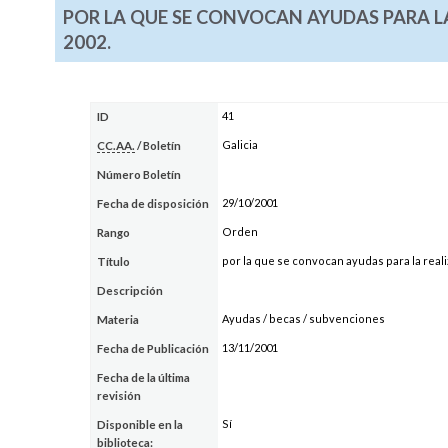
POR LA QUE SE CONVOCAN AYUDAS PARA LA
2002.
41
ID
Galicia
CC.AA.
/ Boletín
Número Boletín
29/10/2001
Fecha de disposición
Orden
Rango
por la que se convocan ayudas para la reali
Título
Descripción
Ayudas / becas / subvenciones
Materia
13/11/2001
Fecha de Publicación
Fecha de la última
revisión
Sí
Disponible en la
biblioteca: