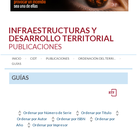
INFRAESTRUCTURAS Y
DESARROLLO TERRITORIAL
PUBLICACIONES
INICIO
CIDT
PUBLICACIONES
ORDENACIÓN DEL TERRI...
AQUÍ:
GUÍAS
GUÍAS
Ordenar por Número de Serie
Ordenar por Título
Ordenar por Autor
Ordenar por ISBN
Ordenar por
Año
Ordenar por Impresor