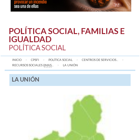
POLÍTICA SOCIAL, FAMILIAS E
IGUALDAD
POLÍTICA SOCIAL
INICIO
CPSFI
POLÍTICA SOCIAL
CENTROS DE SERVICIOS...
RECURSOS SOCIALES (
IMAS
...
AQUÍ:
LA UNIÓN
LA UNIÓN