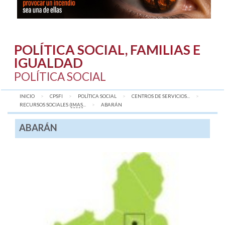
POLÍTICA SOCIAL, FAMILIAS E
IGUALDAD
POLÍTICA SOCIAL
INICIO
CPSFI
POLÍTICA SOCIAL
CENTROS DE SERVICIOS...
RECURSOS SOCIALES (
IMAS
...
AQUÍ:
ABARÁN
ABARÁN