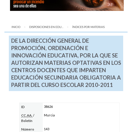
INICIO
DISPOSICIONES EN EDU...
AQUÍ:
ÍNDICES POR MATERIAS
DE LA DIRECCIÓN GENERAL DE
PROMOCIÓN, ORDENACIÓN E
INNOVACIÓN EDUCATIVA, POR LA QUE SE
AUTORIZAN MATERIAS OPTATIVAS EN LOS
CENTROS DOCENTES QUE IMPARTEN
EDUCACIÓN SECUNDARIA OBLIGATORIA A
PARTIR DEL CURSO ESCOLAR 2010-2011
38626
ID
Murcia
CC.AA.
/
Boletín
143
Número