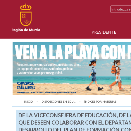
PRESIDENTE
INICIO
DISPOSICIONES EN EDU...
AQUÍ:
ÍNDICES POR MATERIAS
DE LA VICECONSEJERA DE EDUCACIÓN, DE 
QUE DESEEN COLABORAR CON EL DEPARTAM
DESARROLLO DEL PLAN DE FORMACIÓN CO