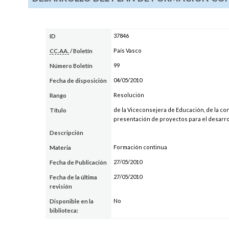
37846
ID
País Vasco
CC.AA.
/ Boletín
99
Número Boletín
04/05/2010
Fecha de disposición
Resolución
Rango
de la Viceconsejera de Educación, de la co
Título
presentación de proyectos para el desarro
Descripción
Formación continua
Materia
27/05/2010
Fecha de Publicación
27/05/2010
Fecha de la última
revisión
No
Disponible en la
biblioteca: