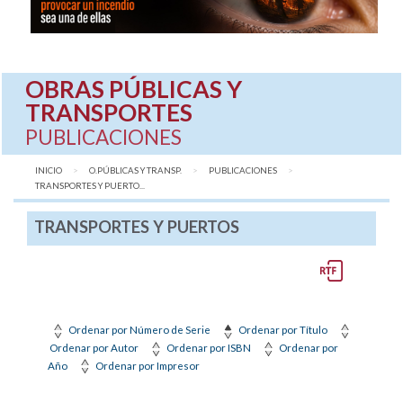
OBRAS PÚBLICAS Y
TRANSPORTES
PUBLICACIONES
INICIO
O.PÚBLICAS Y TRANSP.
PUBLICACIONES
AQUÍ:
TRANSPORTES Y PUERTO...
TRANSPORTES Y PUERTOS
Ordenar por Número de Serie
Ordenar por Título
Ordenar por Autor
Ordenar por ISBN
Ordenar por
Año
Ordenar por Impresor