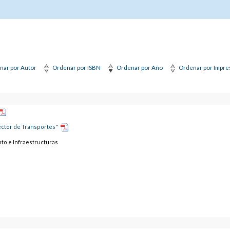
nar por Autor
Ordenar por ISBN
Ordenar por Año
Ordenar por Impre
ector de Transportes"
to e Infraestructuras