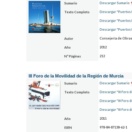
Descargar Sumario
Sumario
Descargar "Puertos 
Texto Completo
Descargar "Puertos 
Descargar "Puertos 
Consejería de Obras 
Autor
2012
Año
212
Nº Páginas
III Foro de la Movilidad de la Región de Murcia
Descargar Sumario
Sumario
Descargar "III Foro d
Texto Completo
Descargar "III Foro d
Descargar "III Foro d
2011
Año
978-84-87138-62-1
ISBN