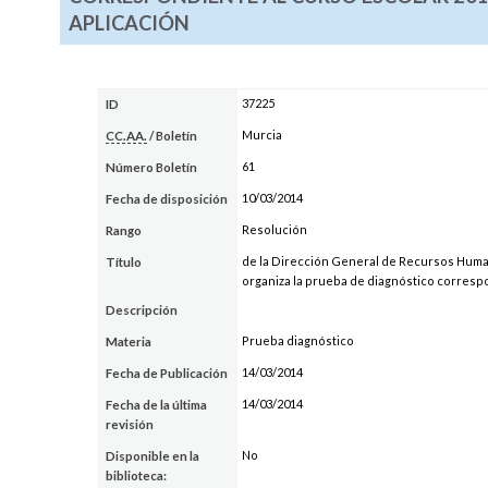
APLICACIÓN
37225
ID
Murcia
CC.AA.
/ Boletín
61
Número Boletín
10/03/2014
Fecha de disposición
Resolución
Rango
de la Dirección General de Recursos Human
Título
organiza la prueba de diagnóstico correspo
Descripción
Prueba diagnóstico
Materia
14/03/2014
Fecha de Publicación
14/03/2014
Fecha de la última
revisión
No
Disponible en la
biblioteca: