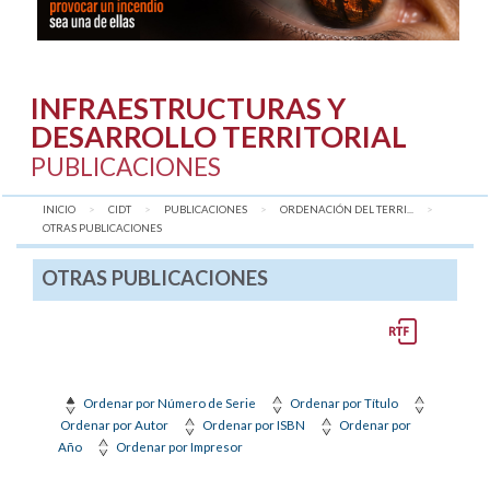
INFRAESTRUCTURAS Y
DESARROLLO TERRITORIAL
PUBLICACIONES
INICIO
CIDT
PUBLICACIONES
ORDENACIÓN DEL TERRI...
AQUÍ:
OTRAS PUBLICACIONES
OTRAS PUBLICACIONES
Ordenar por Número de Serie
Ordenar por Título
Ordenar por Autor
Ordenar por ISBN
Ordenar por
Año
Ordenar por Impresor