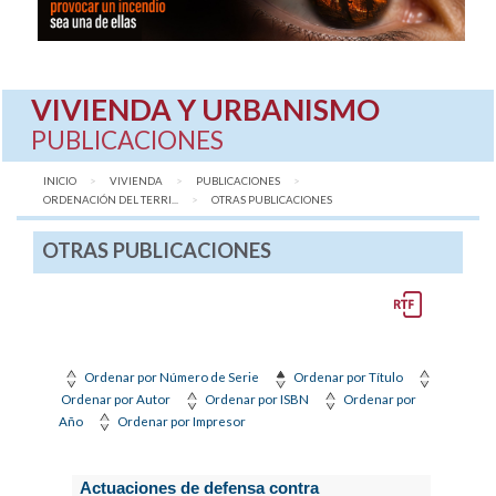
VIVIENDA Y URBANISMO
PUBLICACIONES
INICIO
VIVIENDA
PUBLICACIONES
ORDENACIÓN DEL TERRI...
AQUÍ:
OTRAS PUBLICACIONES
OTRAS PUBLICACIONES
Ordenar por Número de Serie
Ordenar por Título
Ordenar por Autor
Ordenar por ISBN
Ordenar por
Año
Ordenar por Impresor
Actuaciones de defensa contra