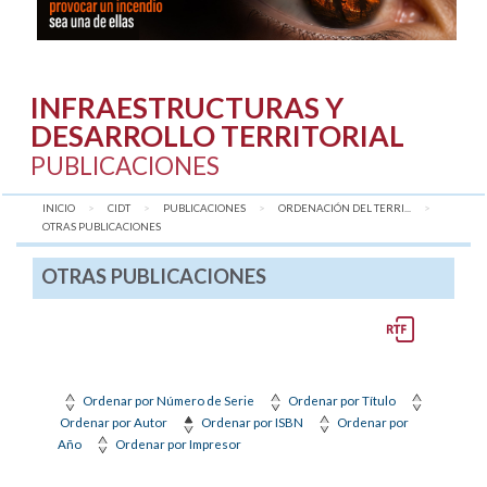
INFRAESTRUCTURAS Y
DESARROLLO TERRITORIAL
PUBLICACIONES
INICIO
CIDT
PUBLICACIONES
ORDENACIÓN DEL TERRI...
AQUÍ:
OTRAS PUBLICACIONES
OTRAS PUBLICACIONES
Ordenar por Número de Serie
Ordenar por Título
Ordenar por Autor
Ordenar por ISBN
Ordenar por
Año
Ordenar por Impresor