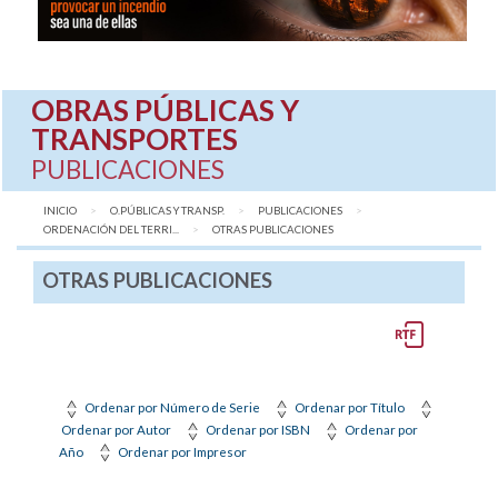
OBRAS PÚBLICAS Y
TRANSPORTES
PUBLICACIONES
INICIO
O.PÚBLICAS Y TRANSP.
PUBLICACIONES
ORDENACIÓN DEL TERRI...
AQUÍ:
OTRAS PUBLICACIONES
OTRAS PUBLICACIONES
Ordenar por Número de Serie
Ordenar por Título
Ordenar por Autor
Ordenar por ISBN
Ordenar por
Año
Ordenar por Impresor