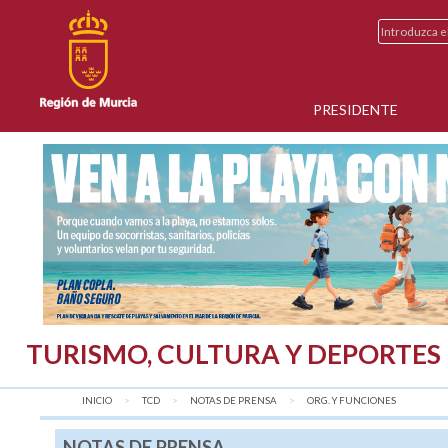
PRESIDENTE
TURISMO, CULTURA Y DEPORTES
INICIO
TCD
NOTAS DE PRENSA
AQUÍ:
ORG. Y FUNCIONES
NOTAS DE PRENSA