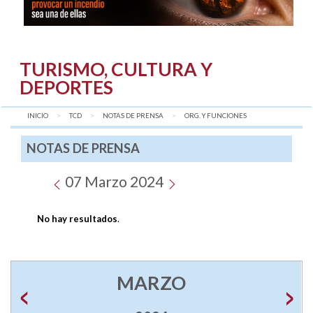
TURISMO, CULTURA Y
DEPORTES
INICIO
TCD
NOTAS DE PRENSA
AQUÍ:
ORG. Y FUNCIONES
NOTAS DE PRENSA
07 Marzo 2024
No hay resultados
.
MARZO