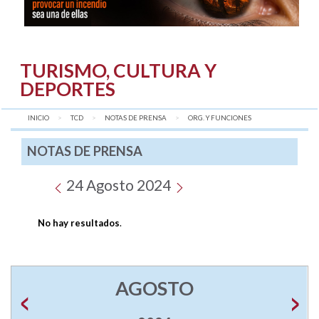
TURISMO, CULTURA Y
DEPORTES
INICIO
TCD
NOTAS DE PRENSA
AQUÍ:
ORG. Y FUNCIONES
NOTAS DE PRENSA
24 Agosto 2024
No hay resultados
.
AGOSTO