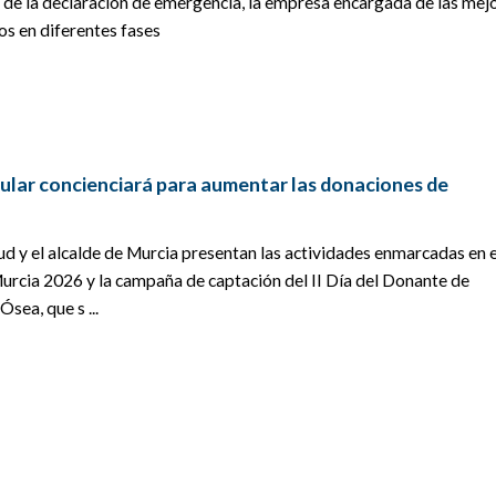
n de la declaración de emergencia, la empresa encargada de las mej
jos en diferentes fases
ular concienciará para aumentar las donaciones de
ud y el alcalde de Murcia presentan las actividades enmarcadas en el
rcia 2026 y la campaña de captación del II Día del Donante de
sea, que s ...