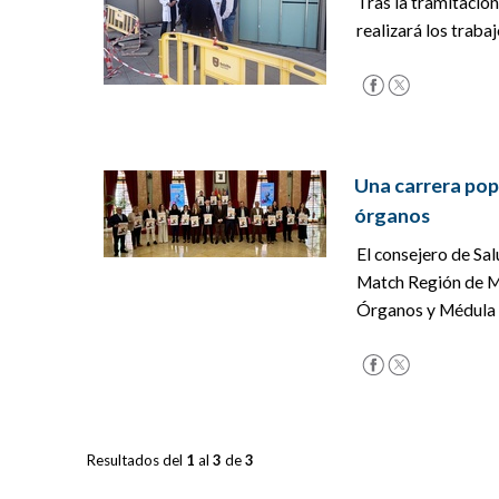
Tras la tramitació
realizará los traba
Una carrera pop
órganos
El consejero de Sal
Match Región de Mu
Órganos y Médula Ó
Resultados del
1
al
3
de
3