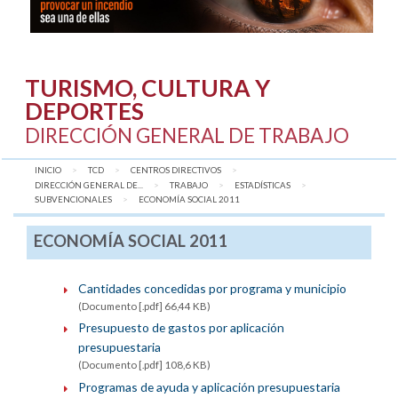
TURISMO, CULTURA Y
DEPORTES
DIRECCIÓN GENERAL DE TRABAJO
INICIO
TCD
CENTROS DIRECTIVOS
DIRECCIÓN GENERAL DE...
TRABAJO
ESTADÍSTICAS
SUBVENCIONALES
AQUÍ:
ECONOMÍA SOCIAL 2011
ECONOMÍA SOCIAL 2011
Cantidades concedidas por programa y municipio
(Documento [.pdf] 66,44 KB)
Presupuesto de gastos por aplicación
presupuestaria
(Documento [.pdf] 108,6 KB)
Programas de ayuda y aplicación presupuestaria