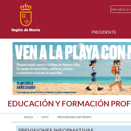
PRESIDENTE
EDUCACIÓN Y FORMACIÓN PROF
INICIO
CEFP
AQUÍ:
PREVISIONES INFORMAT...
PREVISIONES INFORMATIVAS