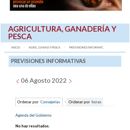
AGRICULTURA, GANADERÍA Y
PESCA
INICIO
AGRIC, GANAD Y PESCA
AQUÍ:
PREVISIONES INFORMAT...
PREVISIONES INFORMATIVAS
06 Agosto 2022
Ordenar por
Consejerías
-
Ordenar por
horas
Agenda del Gobierno
No hay resultados
.