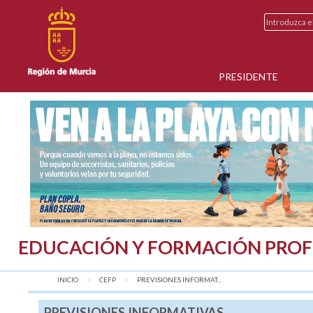
PRESIDENTE
EDUCACIÓN Y FORMACIÓN PROF
INICIO
CEFP
AQUÍ:
PREVISIONES INFORMAT...
PREVISIONES INFORMATIVAS