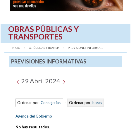
OBRAS PÚBLICAS Y
TRANSPORTES
INICIO
O.PÚBLICAS Y TRANSP.
AQUÍ:
PREVISIONES INFORMAT...
PREVISIONES INFORMATIVAS
29 Abril 2024
Ordenar por
Consejerías
-
Ordenar por
horas
Agenda del Gobierno
No hay resultados
.